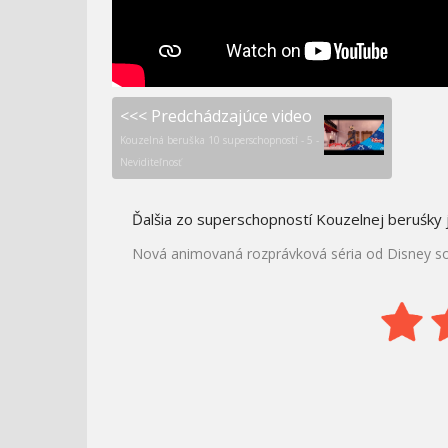
<<< Predchádzajúce video
Kouzelná beruška 10 superschopností - 5 -
Neviditeľnosť
Ďalšia zo superschopností Kouzelnej beruśky 
Nová animovaná rozprávková séria od Disney so