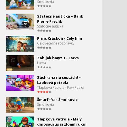
Šmolkovia
Kúzelné lienka a Čierny
Statečné autíčka – Balík
kocúr – Plastové srdce
Pierre Preclík
Statočné autíčka
Princ Kráskoň - Celý film
Celovečerné rozprávky
0:00
Zabijak hmyzu – Larva
Larva
Záchrana na cestách! –
Labková patrola
Tlapkova Patrola - Paw Patrol
Šmurf-fu – Šmolkovia
Šmolkovia
Tlapkova Patrola - Malý
dinosaurus si zlomil ruku!