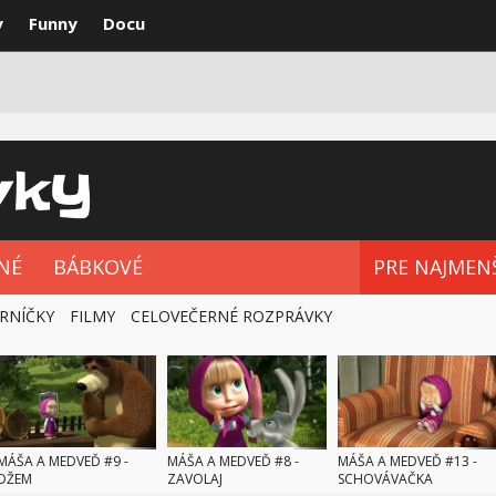
y
Funny
Docu
VKY
NAJLEPŠIE
ROZPRÁVKOVÉ SÉRIE
NÉ
BÁBKOVÉ
PRE NAJMEN
RNÍČKY
FILMY
CELOVEČERNÉ ROZPRÁVKY
MÁŠA A MEDVEĎ #9 -
MÁŠA A MEDVEĎ #8 -
MÁŠA A MEDVEĎ #13 -
DŽEM
ZAVOLAJ
SCHOVÁVAČKA