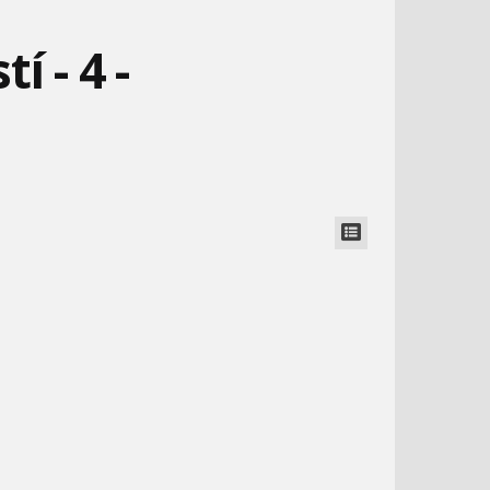
 - 4 -
MÁŠA A MEDVEĎ - 69 -
MÁŠA A MEDVEĎ #27 -
KOĽKO ZJE VLK
PERFEKTNÝ OBRÁZOK
Kouzelná beruška a černý
1.
kocour - 1
MÁŠA A MEDVEĎ #30 -
BARBIE - UROBME SI
21:16
ZÁZRAČNÝ RAST
BÁBIKU
Kouzelná beruška - 10
2.
superschopností - 10 -
prezliekanie
1:53
Kouzelná beruška - 10
3.
superschopností - 9.
NO POČKAJ ZAJAC #5 -
MÁŠA A MEDVEĎ 48 -
štedrosť
MESTO
JASKYNNÝ MEDVEĎ
1:19