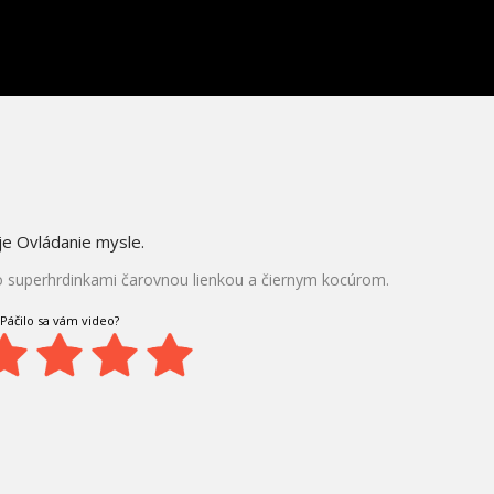
je Ovládanie mysle.
 superhrdinkami čarovnou lienkou a čiernym kocúrom.
Páčilo sa vám video?