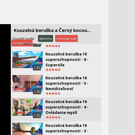
Kouzelná beruška - 10
4.
superschopností - 8 -
super ohybnosť
1:14
Kouzelná beruška a Černý kocou...
Kouzelná beruška - 10
5.
superschopností - 7 -
Zoradiť podľa:
dátumu
sledovanosti
Vytváranie ilúzii
hodnotenia
1:40
Kouzelná beruška 10
6.
superschopností - 6 -
Supersila
1:35
Kouzelná beruška 10
7.
superschopností - 5 -
Neviditeľnosť
1:26
Kouzelná beruška 10
8.
superschopností - 4 -
Ovládanie myslí
1:25
Kouzelná beruška 10
9.
superschopností - 3 -