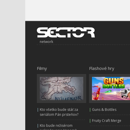
network
Filmy
Flashové hry
|
Kto všetko bude stáť za
|
Guns & Bottles
seriálom Pán prsteňov?
|
Fruity Craft Merge
|
Kto bude režisérom