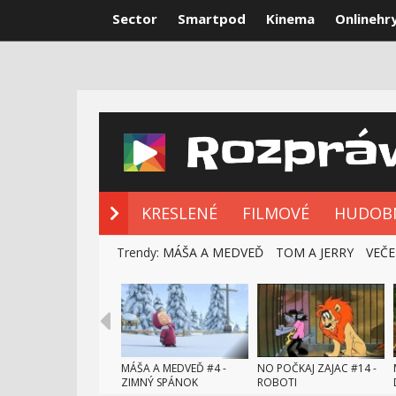
Sector
Smartpod
Kinema
Onlinehr
NOVÉ ROZPRÁ
KRESLENÉ
FILMOVÉ
HUDOB
Trendy:
MÁŠA A MEDVEĎ
TOM A JERRY
VEČE
MÁŠA A MEDVEĎ #4 -
NO POČKAJ ZAJAC #14 -
ZIMNÝ SPÁNOK
ROBOTI