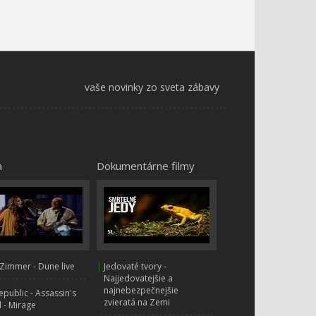
vaše novinky zo sveta zábavy
a
Dokumentárne filmy
Zimmer - Dune live
|
Jedovaté tvory -
Najjedovatejšie a
najnebezpečnejšie
public - Assassin's
zvieratá na Zemi
 - Mirage