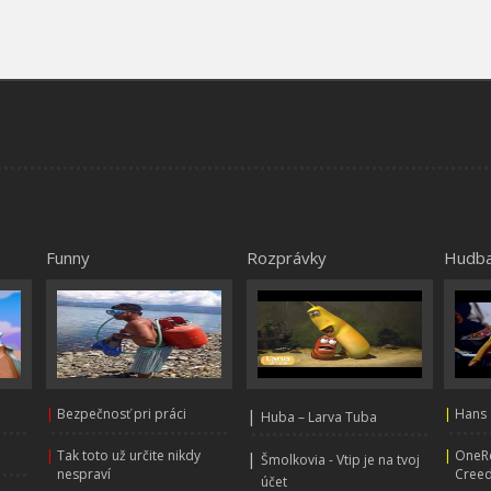
Funny
Rozprávky
Hudb
|
Bezpečnosť pri práci
|
|
Hans 
Huba – Larva Tuba
|
Tak toto už určite nikdy
|
OneRe
|
Šmolkovia - Vtip je na tvoj
nespraví
Creed
účet