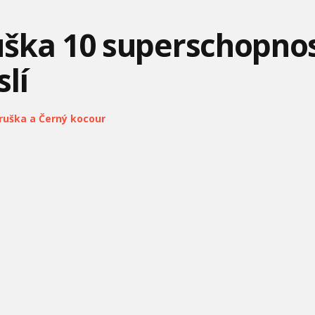
ška 10 superschopností
lí
MÁŠA A MEDVEĎ - 47 -
MÁŠA A MEDVEĎ #24 -
NO POČKAJ ZAJAC #3 -
VÍŤAZSTVO
DOBRÚ CHUŤ
CESTA
ruška a Černý kocour
MRÁZIK
ANGRY BIRDS #7 -
MÁŠA A MEDVEĎ #29 -
GORDON BLEUGH
HIT SEZÓNY
ANGRY BIRDS TOONS
FROZEN - LET IT GO V 25
MÁŠA A MEDVEĎ #32 -
#10 - MIMO SLUŽBY
JAZYKOCH
VŠETCI DOMA