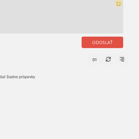
ODOSLAŤ
01
tiaľ žiadne príspevky