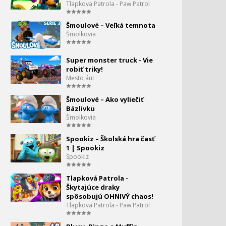
Tlapkova Patrola - Paw Patrol
Šmoulové – Veľká temnota
Šmolkovia
Super monster truck - Vie
robiť triky!
Mesto áut
Šmoulové – Ako vyliečiť
Bázlivku
Šmolkovia
Spookiz – Školská hra časť
1 | Spookiz
Spookiz
Tlapková Patrola -
Škytajúce draky
spôsobujú OHNIVÝ chaos!
Tlapkova Patrola - Paw Patrol