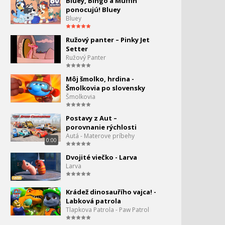
Bluey, Bingo a Muffin
ponocujú! Bluey
Bluey
Ružový panter – Pinky Jet
Setter
Ružový Panter
Môj šmolko, hrdina -
Šmolkovia po slovensky
Šmolkovia
Postavy z Aut –
porovnanie rýchlosti
Autá - Materove príbehy
0:00
Dvojité viečko - Larva
Larva
Krádež dinosauřího vajca! -
Labková patrola
Tlapkova Patrola - Paw Patrol