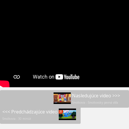
Nasledujúce video >>>
Šmolkovia - Šmolkovsky pevná vôľa
<<< Predchádzajúce video
Šmolkovia - 30 minút