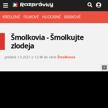
KRESLENÉ
FILMOVÉ
HUDOBNÉ
BÁBKOVÉ
Šmolkovia - Šmolkujte
zlodeja
pridané 1.5.2021 o 12:48 do série
Šmolkovia