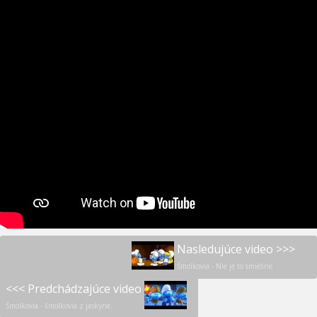
Nasledujúce video >>>
Šmolkovia - Nie je to smiešne
<<< Predchádzajúce video
Šmolkovia - šmolkovia z jaskyne.