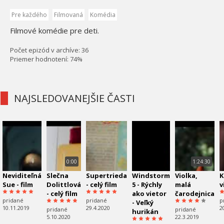
Pre každého
Filmovaná
Komédia
Filmové komédie pre deti.
Počet epizód v archíve: 36
Priemer hodnotení: 74%
NAJSLEDOVANEJŠIE ČASTI
0:00
1:24:30
Neviditeľná
Slečna
Supertrieda
Windstorm
Violka,
K
Sue - film
Dolittlová
- celý film
5 - Rýchly
malá
v
- celý film
ako vietor
čarodejnica
pridané
pridané
p
- Veľký
10.11.2019
29.4.2020
2
pridané
pridané
hurikán
5.10.2020
22.3.2019