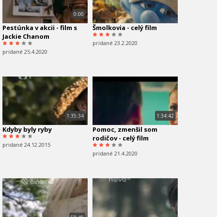
0:00
Pestúnka v akcii - film s
Šmolkovia - celý film
Jackie Chanom
pridané 23.2.2020
pridané 25.4.2020
1:35:34
1:34:42
Kdyby byly ryby
Pomoc, zmenšil som
rodičov - celý film
pridané 24.12.2015
pridané 21.4.2020