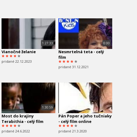
1:27:33
0:00
Vianočné želanie
Nesmrtelná teta - celý
film
pridané 22.12.2023
pridané 31.12.2021
1:30:59
Most do krajiny
Pán Poper a jeho tučniaky
Terabithia - celý film
- celý film online
pridané 24.6.2022
pridané 21.3.2020