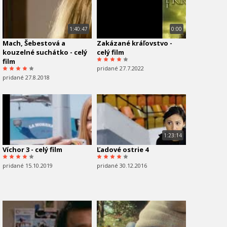
1:40:47
0:00
Mach, Šebestová a
Zakázané kráľovstvo -
kouzelné suchátko - celý
celý film
film
pridané 27.7.2022
pridané 27.8.2018
1:23:14
Víchor 3 - celý film
Ľadové ostrie 4
pridané 15.10.2019
pridané 30.12.2016