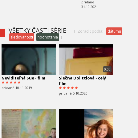
pridané
31.10.2021
VŠETKY ČASTI SÉRIE
[
Zoradiť podľa:
dátumu
sledovanosti
hodnotenia
]
0:00
Neviditeľná Sue - film
Slečna Dolittlová - celý
film
pridané 10.11.2019
pridané 5.10.2020