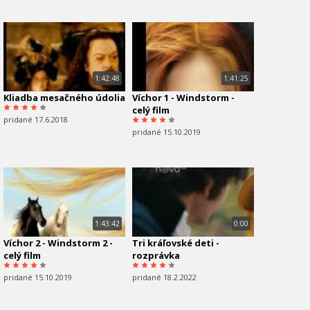
1:42:48
1:41:25
Kliadba mesačného údolia
Víchor 1 - Windstorm -
celý film
pridané 17.6.2018
pridané 15.10.2019
1:43:42
0:00
Víchor 2 - Windstorm 2 -
Tri kráľovské deti -
celý film
rozprávka
pridané 15.10.2019
pridané 18.2.2022