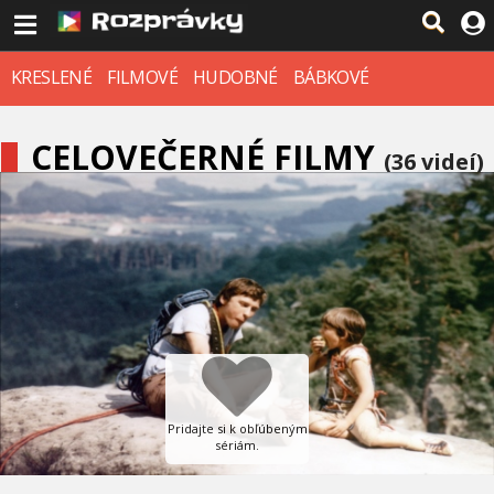
KRESLENÉ
FILMOVÉ
HUDOBNÉ
BÁBKOVÉ
CELOVEČERNÉ FILMY
(36 videí)
Pridajte si k obľúbeným
sériám.