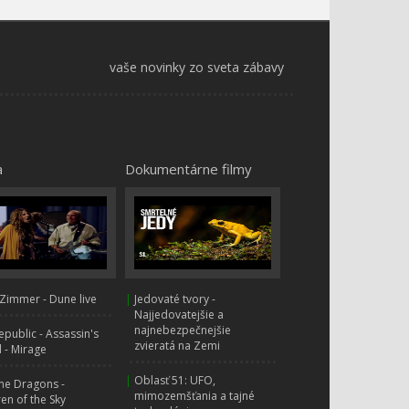
Šteniatka zachraňujú
Vianoce
vaše novinky zo sveta zábavy
Tlapková Patrola - Nové
šaty starostu!
Tlapková Patrola - Tracker
a hravý slon!
a
Dokumentárne filmy
Tlapková patrola – Chase
zachraňuje zatúlané
ovečky
Tlapková patrola – Chase a
záchrana nafukovacieho
Zimmer - Dune live
|
Jedovaté tvory -
člna
Najjedovatejšie a
najnebezpečnejšie
public - Assassin's
Rockyho železničná
zvieratá na Zemi
 - Mirage
záchrana - PAW Patrol: Na
záchranu
|
Oblasť 51: UFO,
ne Dragons -
mimozemšťania a tajné
ren of the Sky