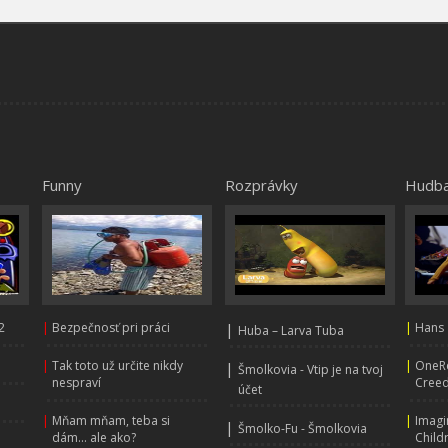
Funny
Rozprávky
Hudb
2
|
Bezpečnosť pri práci
|
|
Hans 
Huba – Larva Tuba
|
Tak toto už určite nikdy
|
OneRe
|
Šmolkovia - Vtip je na tvoj
nespraví
Creed
účet
|
Mňam mňam, teba si
|
Imagi
|
Šmolko-Fu - Šmolkovia
dám... ale ako?
Child