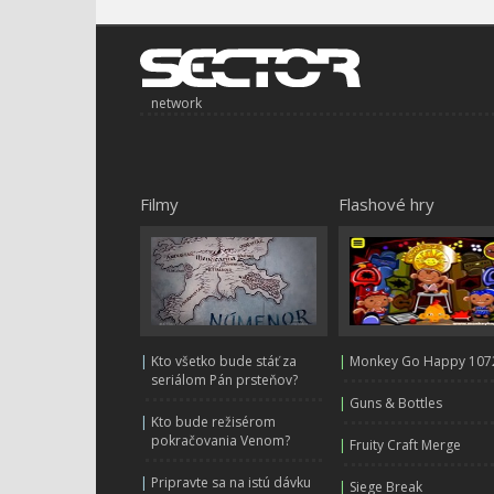
network
Filmy
Flashové hry
|
Kto všetko bude stáť za
|
Monkey Go Happy 107
seriálom Pán prsteňov?
|
Guns & Bottles
|
Kto bude režisérom
pokračovania Venom?
|
Fruity Craft Merge
|
Pripravte sa na istú dávku
|
Siege Break