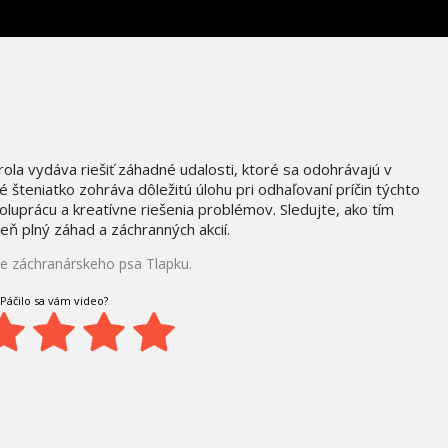
rola vydáva riešiť záhadné udalosti, ktoré sa odohrávajú v
šteniatko zohráva dôležitú úlohu pri odhaľovaní príčin týchto
luprácu a kreatívne riešenia problémov. Sledujte, ako tím
eň plný záhad a záchranných akcií.
jte záchranárskeho psa Tlapku.
Páčilo sa vám video?