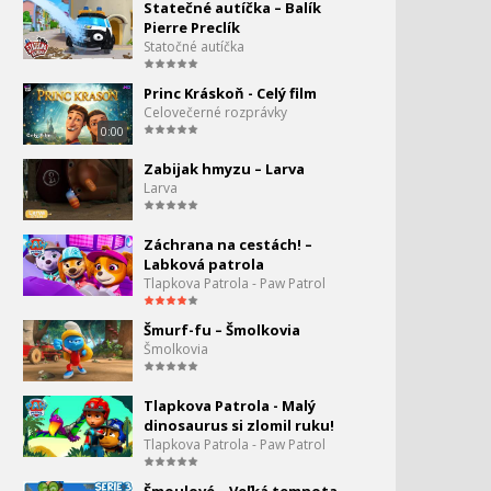
Tlapková Patrola - Skye
Statečné autíčka – Balík
zachraňuje pterodaktyla!
Pierre Preclík
Statočné autíčka
Tlapková Patrola - Čas
Princ Kráskoň - Celý film
zachrániť niekoľko
Celovečerné rozprávky
parašutistov!
0:00
Tlapková Patrola - Zuma
Zabijak hmyzu – Larva
73.
zachraňuje prasiatko!
Larva
0:00
Tlapková Patrola - Horská
Záchrana na cestách! –
karnevalová jazda!
Labková patrola
Tlapkova Patrola - Paw Patrol
Tlapková Patrola - Není
75.
Šmurf-fu – Šmolkovia
čas na obedovú pauzu!
Šmolkovia
0:00
Tlapková Patrola -
Tlapkova Patrola - Malý
Šteniatka prebudia
dinosaurus si zlomil ruku!
spiaceho draka!
Tlapkova Patrola - Paw Patrol
Tlapková Patrola -