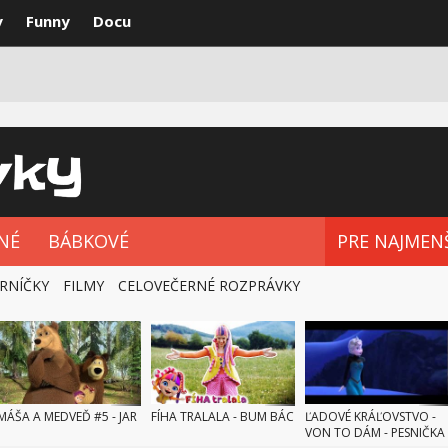
y
Funny
Docu
VKY
NAJLEPŠIE
ROZPRÁVKOVÉ SÉRIE
NÉ
BÁBKOVÉ
PRE NAJMEN
RNÍČKY
FILMY
CELOVEČERNÉ ROZPRÁVKY
MÁŠA A MEDVEĎ #5 - JAR
FÍHA TRALALA - BUM BÁC
ĽADOVÉ KRÁĽOVSTVO -
VON TO DÁM - PESNIČKA