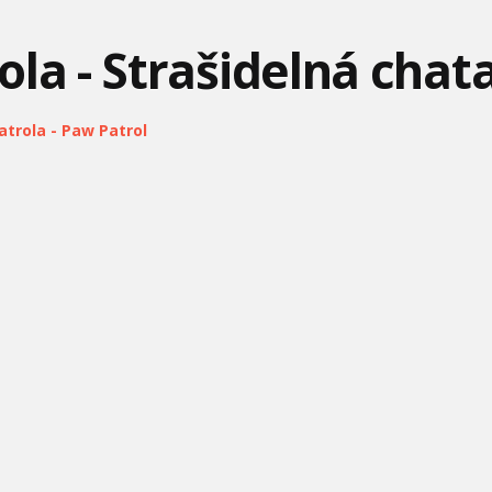
la - Strašidelná chata
trola - Paw Patrol
TOM A JERRY - MALÁ MYŠ
ĽADOVÉ KRÁĽOVSTVO -
MÁŠA A MEDVEĎ #23 -
V ŠKOLE
LET IT GO - ORIGINÁL
VAJCE
TOM A JERRY - TO JE MOJE
ĽADOVÉ KRÁĽOVSTVO -
ANGRY BIRDS #7 -
ŠTEŇA
FIRST TIME IN FOREVER
GORDON BLEUGH
MÁŠA A MEDVEĎ #28 -
MÁŠA A MEDVEĎ #31-
MONSTERS A.S. -
ŠACH
NOVÁ METLA
POKAZENÉ SCÉNY