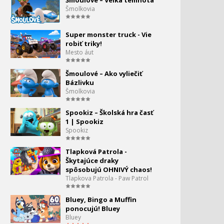
Šmoulové – Veľká temnota
Strašidelná chata!
Šmolkovia
Tlapková Patrola -
Super monster truck - Vie
Rošťácké koťátka!
robiť triky!
Mesto áut
Tlapková Patrola -
Šteniatka zachraňujú
Šmoulové – Ako vyliečiť
tučniaky
Bázlivku
Šmolkovia
Tlapková Patrola -
Marshall zachraňuje
Spookiz – Školská hra časť
jaskyňu
1 | Spookiz
Spookiz
Tlapková Patrola - Nový
Tlapková Patrola -
kamarád opravuje hráz!
Škytajúce draky
spôsobujú OHNIVÝ chaos!
Tlapková Patrola - Rocky
Tlapkova Patrola - Paw Patrol
82.
zachraňuje raketový vlak
0:00
Bluey, Bingo a Muffin
ponocujú! Bluey
Tlapková Patrola -
Bluey
Snehová príšera!