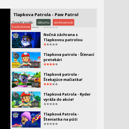
0:00
Tlapkova patrola -
Tlapkova Patrola - Paw Patrol
59.
Humdinger uteká z
hniezda!
Zoradiť podľa:
dátumu
sledovanosti
0:00
hodnotenia
Nočná záchrana s
Tlapkovou patrolou
Tlapkova patrola - Šťenací
61.
pretekári
0:00
Tlapková patrola -
62.
Štekajúce mačiatka!
0:00
Tlapková Patrola - Ryder
63.
vyráža do akcie!
0:00
Tlapková Patrola -
Šteniatka na púti