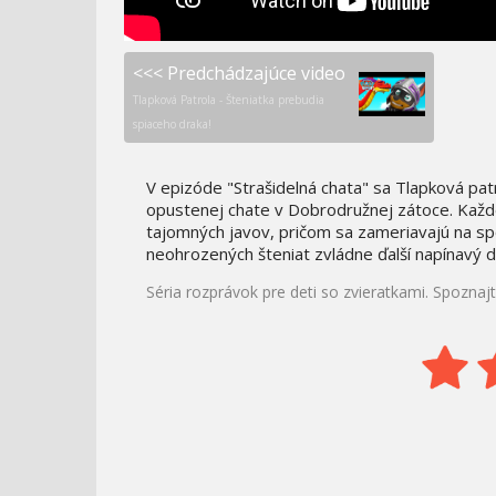
<<< Predchádzajúce video
Tlapková Patrola - Šteniatka prebudia
spiaceho draka!
V epizóde "Strašidelná chata" sa Tlapková pat
opustenej chate v Dobrodružnej zátoce. Každé 
tajomných javov, pričom sa zameriavajú na spo
neohrozených šteniat zvládne ďalší napínavý d
Séria rozprávok pre deti so zvieratkami. Spozna