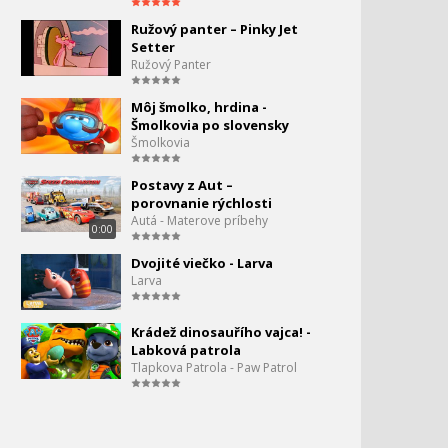
Ružový panter – Pinky Jet
Tlapková Patrola - Môžeš
Setter
uveriť, že sú konečne
Ružový Panter
Vianoce?
Môj šmolko, hrdina -
Tlapková patrola - Nech je
Šmolkovia po slovensky
akékoľvek počasie,
Šmolkovia
šteniatka sú pripravené!
Postavy z Aut –
Tlapková patrola -
porovnanie rýchlosti
86.
Šteniatka zachraňujú
Autá - Materove príbehy
0:00
utečeného snežného
kocúra!
Dvojité viečko - Larva
0:00
Larva
Tlapková Patrola: Na
záchranu - Zuma a
Krádež dinosauřího vajca! -
záchrana chobotnice
Labková patrola
Tlapkova Patrola - Paw Patrol
Tlapková patrola -
Arktická záchranná misia!
Tlapková patrola -