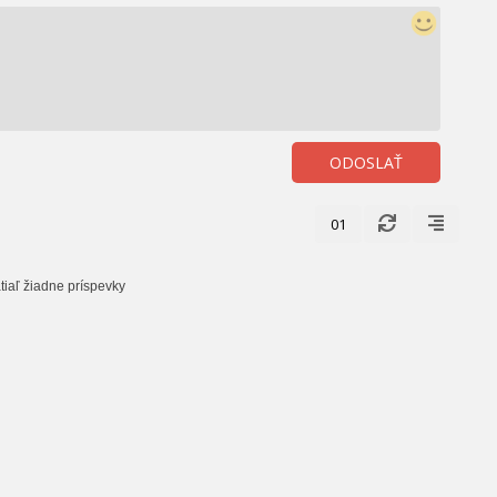
ODOSLAŤ
01
tiaľ žiadne príspevky