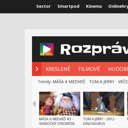
Sector
Smartpod
Kinema
Onlinehr
NOVÉ ROZPRÁ
KRESLENÉ
FILMOVÉ
HUDOB
Trendy:
MÁŠA A MEDVEĎ
TOM A JERRY
VEČE
MÁŠA A MEDVEĎ #3 -
TOM A JERRY - 2012 -
VIANOČNÝ STROMČEK
DINOSAURUS