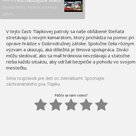
<<< Predchádzajúce video
Tlapková Patrola - Marshall zachraňuje
jaskyňu
V tejto časti Tlapkovej patroly sa naše obľúbené šteňatá
stretávajú s novým kamarátom, ktorý prichádza na pomoc pri
oprave hrádze v Dobrodružnej zátoke. Spoločne čelia rôznym
výzvam a ukazujú, aká dôležitá je tímová spolupráca. Diváci
môžu sledovať, ako sa malí hrdinovia nevzdávajú a statočne
riešia každú situáciu, aby udržali bezpečie a pohodu vo svojom
mestečku.
Séria rozprávok pre deti so zvieratkami. Spoznajte
záchranárskeho psa Tlapku.
Páčilo sa vám video?