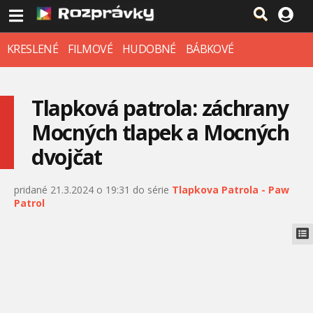
KRESLENÉ
FILMOVÉ
HUDOBNÉ
BÁBKOVÉ
Tlapková patrola: záchrany
Mocných tlapek a Mocných
dvojčat
pridané 21.3.2024 o 19:31 do série
Tlapkova Patrola - Paw
Patrol