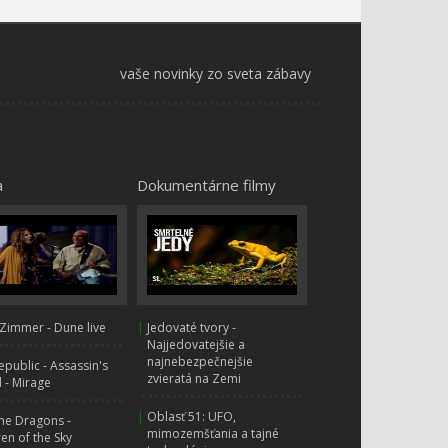
Záchrana Marshallových
stromov – Labková patrola
PAW Patrol
vaše novinky zo sveta zábavy
Parta stavia senza vanu –
Rubble a jeho parta
Everest zachraňuje
snowboardistu! –
a
Dokumentárne filmy
Tlapková patrola: PAW
Patrol
Rubble a jeho parta – Tím
opravuje pískot - Tlapkova
patrola
Zimmer - Dune live
|
Jedovaté tvory -
Tlapková Patrola – Veľký
Najjedovatejšie a
pád starostu Humdingera!
najnebezpečnejšie
public - Assassin's
| PAW Patrol
zvieratá na Zemi
 - Mirage
|
Oblasť 51: UFO,
Zumova najlepšia
ne Dragons -
mimozemšťania a tajné
ren of the Sky
záchrana! - Tlapková