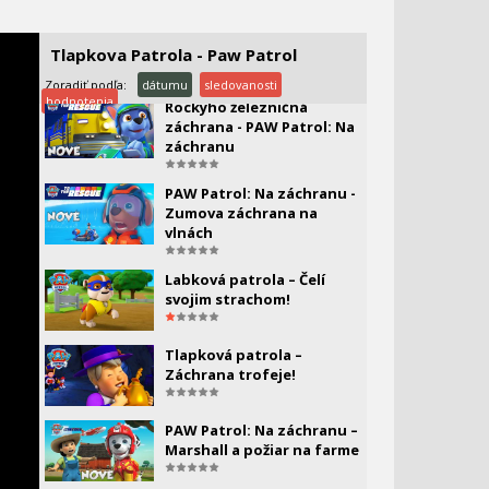
Tlapková patrola – Chase a
záchrana nafukovacieho
Tlapkova Patrola - Paw Patrol
člna
Zoradiť podľa:
dátumu
sledovanosti
hodnotenia
Rockyho železničná
záchrana - PAW Patrol: Na
záchranu
PAW Patrol: Na záchranu -
Zumova záchrana na
vlnách
Labková patrola – Čelí
svojim strachom!
Tlapková patrola –
Záchrana trofeje!
PAW Patrol: Na záchranu –
Marshall a požiar na farme