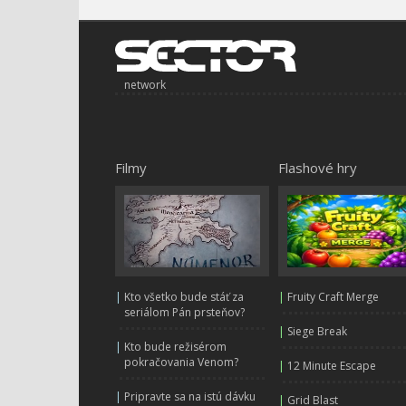
network
Filmy
Flashové hry
|
Kto všetko bude stáť za
|
Fruity Craft Merge
seriálom Pán prsteňov?
|
Siege Break
|
Kto bude režisérom
pokračovania Venom?
|
12 Minute Escape
|
Pripravte sa na istú dávku
|
Grid Blast