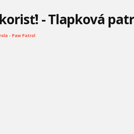
korisť! - Tlapková pat
ola - Paw Patrol
TOM A JERRY – VÝZVA S
MIMONI A PRÍŠERY –
HEXED - TEASER
TRIKMI DO CIEĽA!
ÚTOK ŽRALOKA!
SUPER BULDOZÉR A
ŠMOULOVÉ – POZOR NA
DOMÁCI DRAK –
TRAKTOR ZACHRAŇUJÚ
MAČKU
ŠMOLKOVIA
TOM A JERRY – EŠTE VIAC
ČO JE V TAŠKE? -
KÚZELNÁ BERUŠKA &
ZVIERACÍCH MÁM!
TLAPKOVÁ PATROLA
VAMPIRINA – RÔZNI