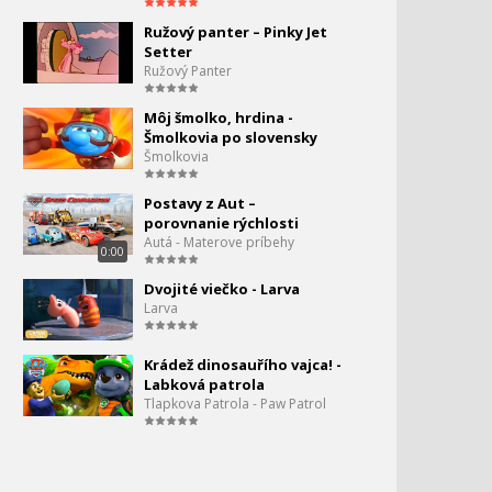
Rubble sa zamiluje –
Ružový panter – Pinky Jet
Tlapková patrola PAW
Setter
Patrol
Ružový Panter
Tlapková patrola – Ryder
Môj šmolko, hrdina -
zachraňuje pred lesným
Šmolkovia po slovensky
požiarom | PAW Patrol
Šmolkovia
Ryderova záchrana
Postavy z Aut –
zvierat! - Labková patrola
porovnanie rýchlosti
(PAW Patrol)
Autá - Materove príbehy
0:00
Tlapková patrola – Priprav
Dvojité viečko - Larva
sa!
Larva
Labkova patro - Dinosaurí
Krádež dinosauřího vajca! -
film (2026) - trailer
Labková patrola
Tlapkova Patrola - Paw Patrol
Tlapková patrola – Ryder
potrebuje všetky labky!