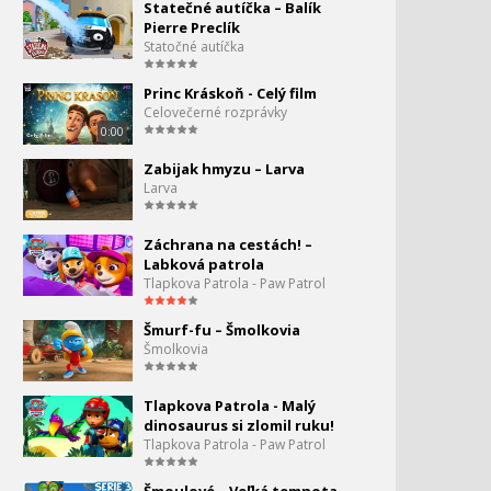
Statečné autíčka – Balík
Zumove dobrodružstvá na
Pierre Preclík
lodi! - Labková patrola
Statočné autíčka
PAW Patrol
Princ Kráskoň - Celý film
Celovečerné rozprávky
Rocky sa zľakne! - Labková
patrola – PAW Patrol
0:00
Zabijak hmyzu – Larva
Larva
Ľadovec sa šmýka a kĺže! –
Labková patrola PAW
Patrol
Záchrana na cestách! –
Labková patrola
Čo je v taške? - Tlapková
Tlapkova Patrola - Paw Patrol
patrola PAW Patrol
Šmurf-fu – Šmolkovia
Šmolkovia
Tlapková patrola – Kto je
táto nová šteniatko? |
PAW Patrol | rozprávky
Tlapkova Patrola - Malý
pre deti
dinosaurus si zlomil ruku!
Tlapkova Patrola - Paw Patrol
Rubbleova plážová lopta! -
Tlapková patrola PAW