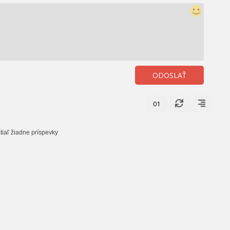
ODOSLAŤ
01
tiaľ žiadne príspevky