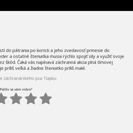
tí do pátrania po koristi a jeho zvedavosť prinesie do
r a ostatné šteniatka musia rýchlo spojiť sily a využiť svoje
bez škôd. Čaká vás napínavá záchranná akcia plná tímovej
 príliš veľká a žiadne šteniatko príliš malé.
jte záchranárskeho psa Tlapku.
Páčilo sa vám video?