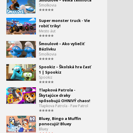
Šmoulové – Veľká temnota
Patrol | Rozprávky pre
Šmolkovia
deti
Skye preberá vládu! -
Super monster truck - Vie
Tlapková patrola PAW
robiť triky!
Patrol | rozprávky pre
Mesto áut
deti
Šmoulové – Ako vyliečiť
Tlapková patrola –
Bázlivku
Zachraňuje hudbu |
Šmolkovia
Tlapková patrola
Spookiz – Školská hra časť
Tlapková patrola – Praskni
1 | Spookiz
balóniky! | PAW Patrol
Spookiz
Tlapková Patrola -
Tlapková patrola –
Škytajúce draky
Najvyššie skóre na výstave
spôsobujú OHNIVÝ chaos!
domácich miláčikov!
Tlapkova Patrola - Paw Patrol
Rubble Hľadá korisť! -
Bluey, Bingo a Muffin
Tlapková patrola PAW
ponocujú! Bluey
Patrol
Bluey