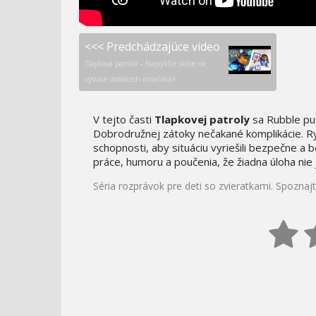
<<< Predchádzajúce video
Tlapková patrola – Najvyššie skóre na
výstave domácich miláčikov!
V tejto časti
Tlapkovej patroly
sa Rubble pus
Dobrodružnej zátoky nečakané komplikácie. Ryde
schopnosti, aby situáciu vyriešili bezpečne a 
práce, humoru a poučenia, že žiadna úloha nie je
Séria rozprávok pre deti so zvieratkami. Spozna