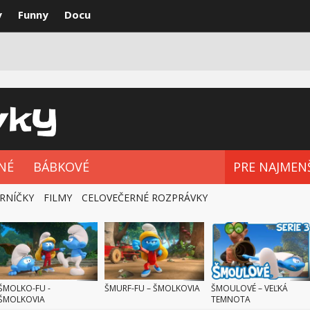
y
Funny
Docu
VKY
NAJLEPŠIE
ROZPRÁVKOVÉ SÉRIE
NÉ
BÁBKOVÉ
PRE NAJMEN
RNÍČKY
FILMY
CELOVEČERNÉ ROZPRÁVKY
ŠMOLKO-FU -
ŠMURF-FU – ŠMOLKOVIA
ŠMOULOVÉ – VEĽKÁ
ŠMOLKOVIA
TEMNOTA