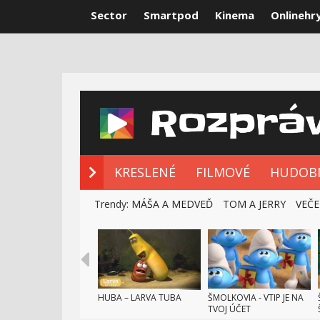
Sector
Smartpod
Kinema
Onlinehr
NOVÉ ROZPRÁ
KRESLENÉ
FILMOVÉ
HUDOB
Trendy:
MÁŠA A MEDVEĎ
TOM A JERRY
VEČE
HUBA – LARVA TUBA
ŠMOLKOVIA - VTIP JE NA
TVOJ ÚČET