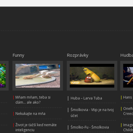
Funny
Rozprávky
Hudb
|
Mňam mňam, teba si
|
|
Hans 
Huba – Larva Tuba
dám... ale ako?
|
OneRe
|
Šmolkovia - Vtip je na tvoj
|
Nekukajte na mňa
Creed
účet
|
Život je ťažší keď nemáte
|
Imagi
|
Šmolko-Fu - Šmolkovia
inteligenciu
Child