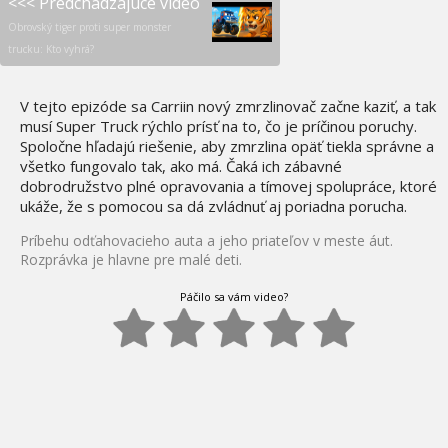
<<< Predchádzajúce video
Obrovský tiger proti super monster
trucku: Kto vyhrá?
V tejto epizóde sa Carriin nový zmrzlinovač začne kaziť, a tak
musí Super Truck rýchlo prísť na to, čo je príčinou poruchy.
Spoločne hľadajú riešenie, aby zmrzlina opäť tiekla správne a
všetko fungovalo tak, ako má. Čaká ich zábavné
dobrodružstvo plné opravovania a tímovej spolupráce, ktoré
ukáže, že s pomocou sa dá zvládnuť aj poriadna porucha.
Príbehu odťahovacieho auta a jeho priateľov v meste áut.
Rozprávka je hlavne pre malé deti.
Páčilo sa vám video?