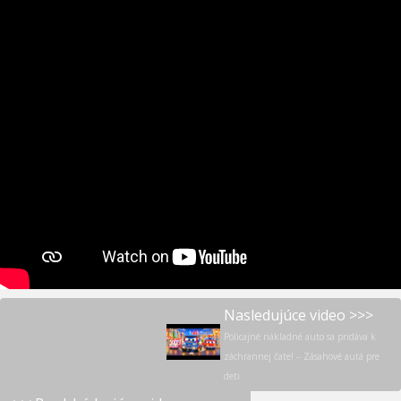
Nasledujúce video >>>
Policajné nákladné auto sa pridáva k
záchrannej čate! – Zásahové autá pre
deti