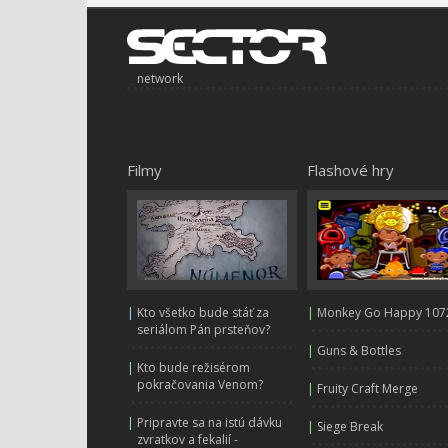
network
Filmy
Flashové hry
|
Kto všetko bude stáť za
|
Monkey Go Happy 107
seriálom Pán prsteňov?
|
Guns & Bottles
|
Kto bude režisérom
pokračovania Venom?
|
Fruity Craft Merge
|
Pripravte sa na istú dávku
|
Siege Break
zvratkov a fekalií -