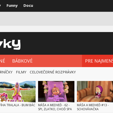
y
Funny
Docu
VKY
NAJLEPŠIE
ROZPRÁVKOVÉ SÉRIE
NÉ
BÁBKOVÉ
PRE NAJMEN
RNÍČKY
FILMY
CELOVEČERNÉ ROZPRÁVKY
FÍHA TRALALA - BUM BÁC
MÁŠA A MEDVEĎ - 62 -
MÁŠA A MEDVEĎ #13 -
SPI, ZLATKO, CHOĎ SPA
SCHOVÁVAČKA