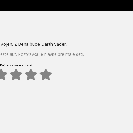
 Vojen. Z Bena bude Darth Vader.
ste áut. Rozprávka je hlavne pre malé deti.
Páčilo sa vám video?