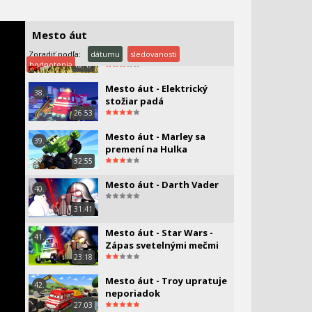
15:52
Mesto áut
Autíčka sa hrajú na
37.
schovávačku - mesto áut
Zoradiť podľa:
dátumu
sledovanosti
hodnotenia
10:47
Mesto áut - Elektrický
38.
stožiar padá
26:53
Mesto áut - Marley sa
39.
premení na Hulka
32:55
Mesto áut - Darth Vader
40.
31:41
Mesto áut - Star Wars -
41.
Zápas svetelnými mečmi
23:18
Mesto áut - Troy upratuje
42.
neporiadok
27:03