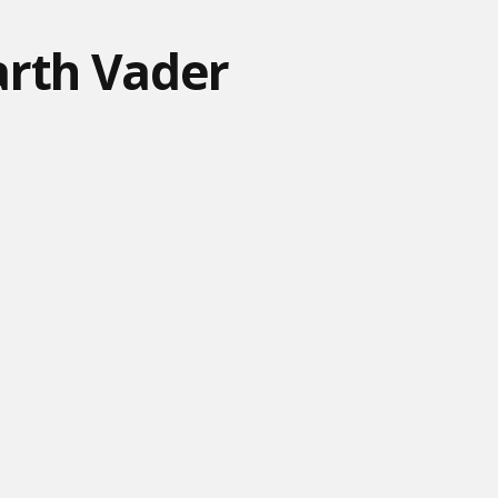
arth Vader
ANGRY BIRDS TOONS #4
MÁŠA A MEDVEĎ #20 -
FÍHA TRALALA - BÁGER A
- ĎALŠIE NARODENINY
TIGER
TATROVKA
ANGRY BIRDS TOONS #5
DESPICABLE ME - MINI
MÁŠA A MEDVEĎ #25 -
- ZVUK VAJEC
STORY
HÓKUS PÓKUS
TOM A JERRY - DR. JEKYLL
MÁŠA A MEDVEĎ #29 -
SPIEVAKOVO - KOLO
A MR. MOUSE
HIT SEZÓNY
KOLO MLYNSKÉ