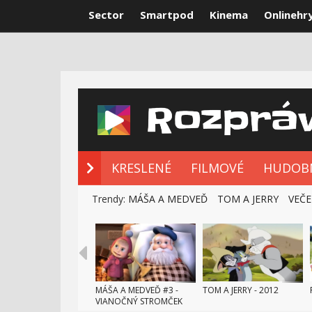
Sector
Smartpod
Kinema
Onlinehr
NOVÉ ROZPRÁ
KRESLENÉ
FILMOVÉ
HUDOB
Trendy:
MÁŠA A MEDVEĎ
TOM A JERRY
VEČE
MÁŠA A MEDVEĎ #3 -
TOM A JERRY - 2012
VIANOČNÝ STROMČEK