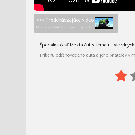
<<< Predchádzajúce video
Mesto áut - Marley sa premení na Hulka
Špeciálna časť Mesta áut s témou Hviezdnych
Príbehu odťahovacieho auta a jeho priateľov v me