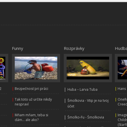
Funny
Rozprávky
Hudb
2
|
Bezpečnosť pri práci
|
|
Hans 
Huba – Larva Tuba
|
Tak toto už určite nikdy
|
OneRe
|
Šmolkovia - Vtip je na tvoj
nespraví
Creed
účet
|
Mňam mňam, teba si
|
Imagi
|
Šmolko-Fu - Šmolkovia
dám... ale ako?
Child
(Starf