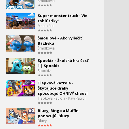
Šmolkovia
Mesto áut - Dron
Super monster truck - Vie
robiť triky!
Mesto áut
Mesto aut - Apríl
Šmoulové – Ako vyliečiť
Bázlivku
Mesto áut - Autíčka
Šmolkovia
58.
púšťajú draka
0:00
Spookiz – Školská hra časť
1 | Spookiz
Super truck - to najlepšie
59.
Spookiz
z vianočných príbehov
0:00
Tlapková Patrola -
Mesto áut - Traktor a
Škytajúce draky
60.
pretekárske auto
spôsobujú OHNIVÝ chaos!
0:00
Tlapkova Patrola - Paw Patrol
Mesto áut - Malé autíčka v
Bluey, Bingo a Muffin
búrke
ponocujú! Bluey
Bluey
Mesto áut - Malé autíčka
62.