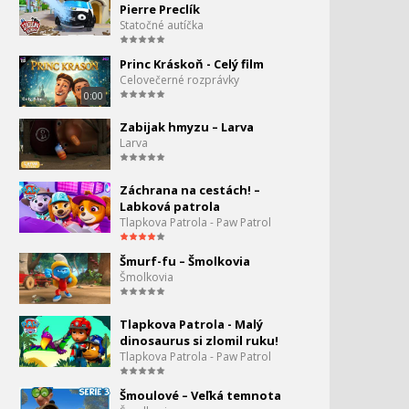
na strome
Pierre Preclík
23:07
Statočné autíčka
Mesto áut - Párty Klaun
50.
Princ Kráskoň - Celý film
Celovečerné rozprávky
21:44
0:00
Mesto áut - Superkamión
Zabijak hmyzu – Larva
Larva
Mesto áut - Superhrdinský
52.
Záchrana na cestách! –
parný valec
Labková patrola
0:00
Tlapkova Patrola - Paw Patrol
Mesto áut - Malý rocky
53.
Šmurf-fu – Šmolkovia
0:00
Šmolkovia
Supernáklaďák -
54.
palacinkový deň
Tlapkova Patrola - Malý
0:00
dinosaurus si zlomil ruku!
Tlapkova Patrola - Paw Patrol
Booba - Objaviteľ
55.
Šmoulové – Veľká temnota
0:00