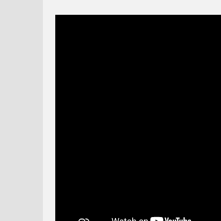
PIGGY TALES -
MÁŠA A MEDVEĎ #32 -
NAFUKNUTÝ
VŠETCI DOMA