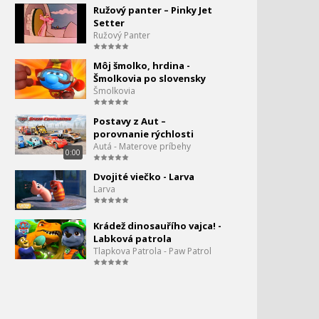
letia balónom
Ružový panter – Pinky Jet
0:00
Setter
Ružový Panter
Mesto áut - porovnanie
tvarov
Môj šmolko, hrdina -
Šmolkovia po slovensky
Šmolkovia
Mesto áut - Sánkovanie na
snehu
Postavy z Aut –
porovnanie rýchlosti
Mesto áut - Krokodílie
65.
Autá - Materove príbehy
0:00
auto ukradlo sneuhuliaka
0:00
Dvojité viečko - Larva
Larva
Mesto áut - vrtačka
Krádež dinosauřího vajca! -
Labková patrola
Mesto áut - Trakor a
Tlapkova Patrola - Paw Patrol
hasičské auto
Statočné autíčka - Smej sa