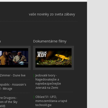
Mesto áut -
Superhelikoptéra a
vaše novinky zo sveta zábavy
gravitačný krokodíl
Mesto áut - Pavúčí
70.
náklaďák
0:00
a
Dokumentárne filmy
Statočné autíčko a zlý
71.
robot
0:00
Mesto áut - Zlé dvojča
72.
Supertruck spôsobuje
chaos!
0:00
Zimmer - Dune live
|
Jedovaté tvory -
Mesto áut -
Najjedovatejšie a
73.
Supernaklaďák porazí zlé
najnebezpečnejšie
public - Assassin's
dvojča
zvieratá na Zemi
 - Mirage
0:00
Mesto áut - Superzávodné
|
Oblasť 51: UFO,
ne Dragons -
74.
mimozemšťania a tajné
auto chytá zlodeja
ren of the Sky
technológie
0:00
ield)