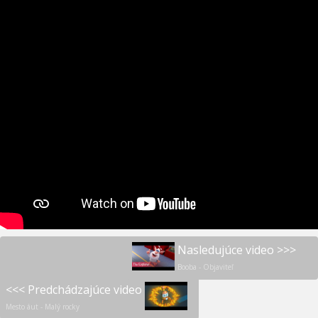
Nasledujúce video >>>
Booba - Objaviteľ
<<< Predchádzajúce video
Mesto áut - Malý rocky