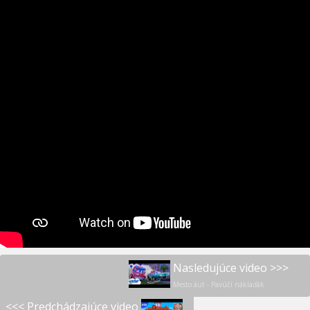
Nasledujúce video >>>
Mesto áut - Pavúčí náklaďák
<<< Predchádzajúce video