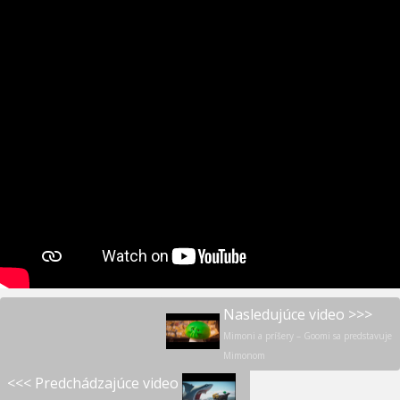
Nasledujúce video >>>
Mimoni a príšery – Goomi sa predstavuje
Mimonom
<<< Predchádzajúce video