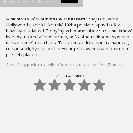
Mimoni a monštrá – Oficiálny trailer 2
Minioni sa v sérii
Minions & Monsters
vrhajú do sveta
Hollywoodu, kde ich šibalská túžba po sláve spustí reťaz
bláznivých udalostí. Z obyčajných pomocníkov sa stanú filmové
hviezdy, no keď všetko stratia, nešťastnou náhodou vypustia
na svet monštrá a chaos. Teraz musia držať spolu a napraviť,
čo spôsobili, kým sa z ich nevinnej zábavy nestane pohroma
pre celú planétu.
Rozprávky poskokov, Mimoňov z rozprávkovej série Zloduch.
Páčilo sa vám video?