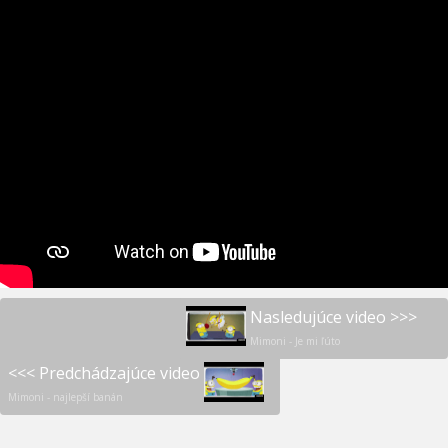
Nasledujúce video >>>
Mimoni - Je mi ľúto
<<< Predchádzajúce video
Mimoni - najlepší banán