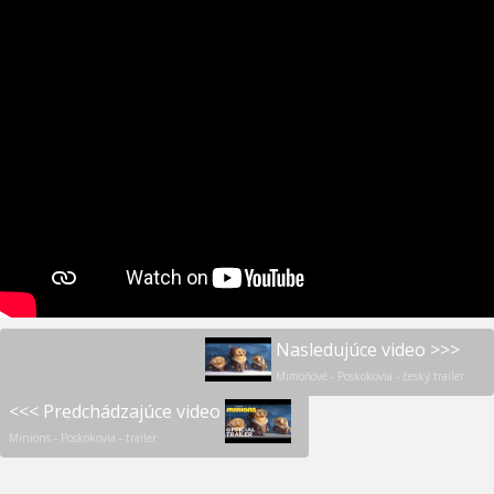
Nasledujúce video >>>
Mimoňové - Poskokovia - český trailer
<<< Predchádzajúce video
Minions - Poskokovia - trailer