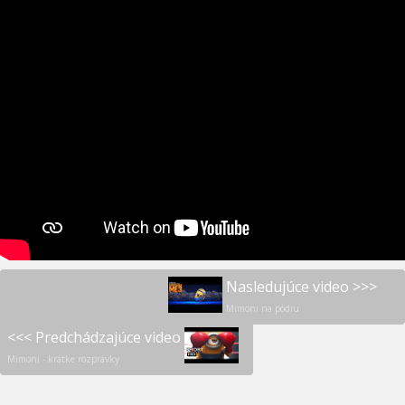
Nasledujúce video >>>
Mimoni na pódiu
<<< Predchádzajúce video
Mimoni - krátke rozprávky