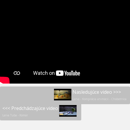
Nasledujúce video >>>
Larva - Kompilácia animácií - Chobotnica
<<< Predchádzajúce video
Larva Tuba - Komár