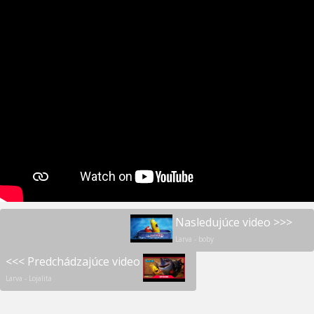
Nasledujúce video >>>
Larva - boby
<<< Predchádzajúce video
Larva - Lojalita