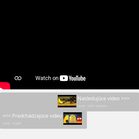
Nasledujúce video >>>
Larva - útok mravcov
<<< Predchádzajúce video
Larva - Kúpeľ