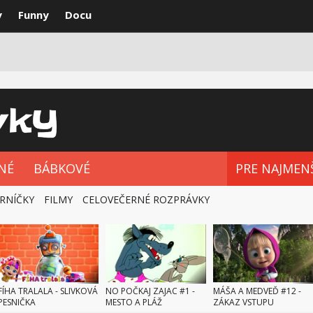
y
Funny
Docu
VKY
NAJLEPŠIE
ROZPRÁVKOVÉ SÉRIE
NÉ
BÁBKOVÉ
PRE NAJMEN
RNÍČKY
FILMY
CELOVEČERNÉ ROZPRÁVKY
FÍHA TRALALA - SLIVKOVÁ
NO POČKAJ ZAJAC #1 -
MÁŠA A MEDVEĎ #12 -
PESNIČKA
MESTO A PLÁŽ
ZÁKAZ VSTUPU