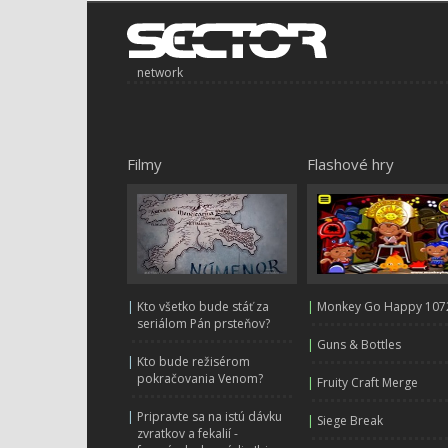
network
Filmy
Flashové hry
|
Kto všetko bude stáť za
|
Monkey Go Happy 107
seriálom Pán prsteňov?
|
Guns & Bottles
|
Kto bude režisérom
pokračovania Venom?
|
Fruity Craft Merge
|
Pripravte sa na istú dávku
|
Siege Break
zvratkov a fekalií -