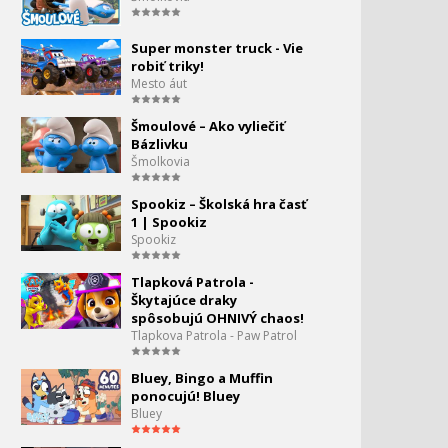
40:02
Larva - Superhrdinovia
Super monster truck - Vie
robiť triky!
Mesto áut
Larva na mori
Šmoulové – Ako vyliečiť
Bázlivku
Šmolkovia
Larva - v jame
Spookiz – Školská hra časť
1 | Spookiz
Spookiz
Larva - Haloween
Tlapková Patrola -
Škytajúce draky
spôsobujú OHNIVÝ chaos!
Larva - Kúpeľ
Tlapkova Patrola - Paw Patrol
Bluey, Bingo a Muffin
Larva - čo skrýva slimák?
ponocujú! Bluey
Bluey