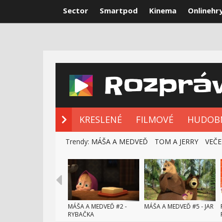
Sector
Smartpod
Kinema
Onlinehr
NOVÉ ROZPRÁ
KRESLENÉ
FILMOVÉ
HUDOB
Trendy:
MÁŠA A MEDVEĎ
TOM A JERRY
VEČE
MÁŠA A MEDVEĎ #2 -
MÁŠA A MEDVEĎ #5 - JAR
RYBAČKA