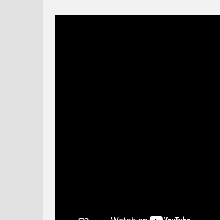
PIGGY TALES -
MÁŠA A MEDVEĎ #32 -
NAFUKNUTÝ
VŠETCI DOMA