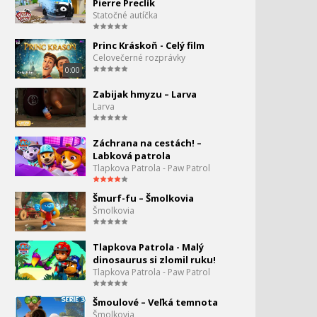
Pierre Preclík
Larva - zeseknutý v blate
92.
Statočné autíčka
24:27
Princ Kráskoň - Celý film
Larva - Múmia
Celovečerné rozprávky
93.
0:00
41:32
Zabijak hmyzu – Larva
Larva - Beznádejný
Larva
94.
romantik
40:28
Záchrana na cestách! –
Larva - Superlepidlo
Labková patrola
95.
Tlapkova Patrola - Paw Patrol
42:36
Šmurf-fu – Šmolkovia
Larva - žuvačkový klobúk
96.
Šmolkovia
37:55
Tlapkova Patrola - Malý
Larva - Hulk a Ironman
97.
dinosaurus si zlomil ruku!
Tlapkova Patrola - Paw Patrol
31:38
Larva - Veľký mráz
Šmoulové – Veľká temnota
98.
Šmolkovia