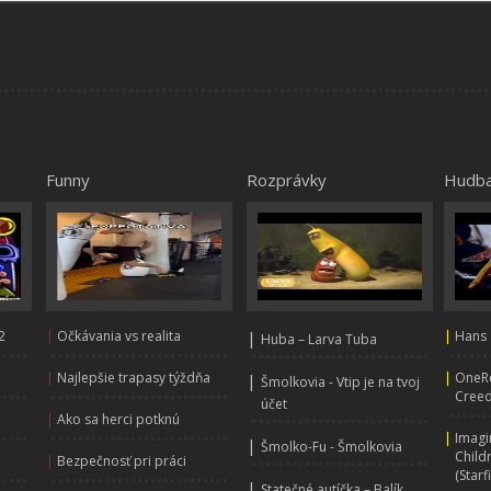
Funny
Rozprávky
Hudb
2
|
Očkávania vs realita
|
|
Hans 
Huba – Larva Tuba
|
Najlepšie trapasy týždňa
|
OneRe
|
Šmolkovia - Vtip je na tvoj
Creed
účet
|
Ako sa herci potknú
|
Imagi
|
Šmolko-Fu - Šmolkovia
Child
|
Bezpečnosť pri práci
(Starf
|
Statečné autíčka – Balík