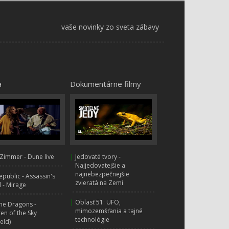
Larva - temná noc
vaše novinky zo sveta zábavy
Larva - Horor
a
Dokumentárne filmy
Larva - Halloween
114.
32:06
Larva - mix
Zimmer - Dune live
|
Jedovaté tvory -
Larva - Iskry lásky
Najjedovatejšie a
116.
najnebezpečnejšie
public - Assassin's
0:00
zvieratá na Zemi
 - Mirage
Larva Tuba - Komár
|
Oblasť 51: UFO,
117.
ne Dragons -
mimozemšťania a tajné
ren of the Sky
0:00
technológie
ield)