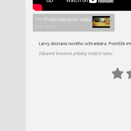
<<< Predchádzajúce video
Larva - Slamka
Larvy dostanú nového ochrankára. Pomôže im
Zábavné kreslené príbehy malých lariev