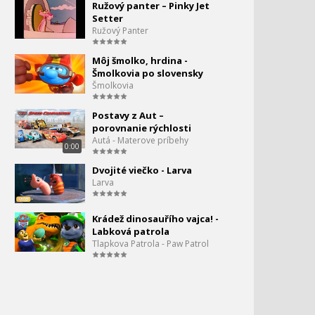
Ružový panter – Pinky Jet
Larva - útok mravcov
105.
Setter
Ružový Panter
0:00
Larva - povstanie kurčiat
Môj šmolko, hrdina -
Šmolkovia po slovensky
Šmolkovia
Larva - basketball
Postavy z Aut –
porovnanie rýchlosti
Autá - Materove príbehy
0:00
Larva - bublinky
Dvojité viečko - Larva
Larva
Larva - najsilnejší zvuk
Krádež dinosauřího vajca! -
Labková patrola
Tlapkova Patrola - Paw Patrol
Larva - Záchrana
Larva - 30 min.