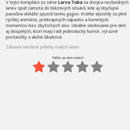
V tejto kompilácii zo série
Larva Tuba
sa dvojica nezbedných
lariev opäť zamotá do bláznivých situácií, kde aj obyčajná
pavučina dokáže spustiť lavínu gagov. Krátke epizódy sú plné
rýchlej animácie, prekvapivých nápadov a komických
momentov bez zbytočných slov. Ideálne sledovanie pre deti
aj dospelých, ktorí majú radi jednoduchý humor, výrazné
postavičky a akčné šibalstvá.
Zábavné kreslené príbehy malých lariev
Páčilo sa vám video?