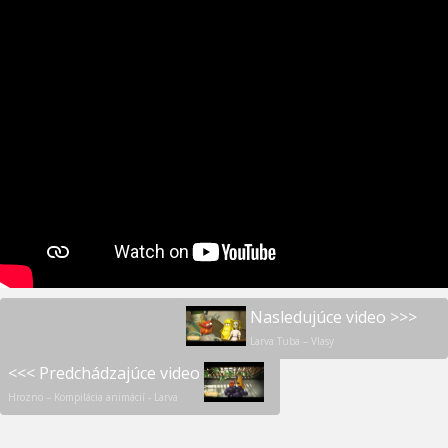
Nasledujúce video >>>
Larva Tuba – Vlasy
<<< Predchádzajúce video
Hrozno – Kompilácia animácií - Larva