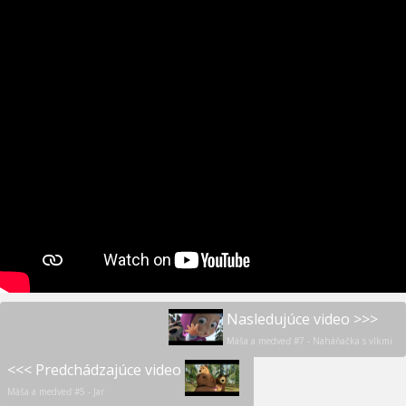
Nasledujúce video >>>
Máša a medveď #7 - Naháňačka s vlkmi
<<< Predchádzajúce video
Máša a medveď #5 - Jar