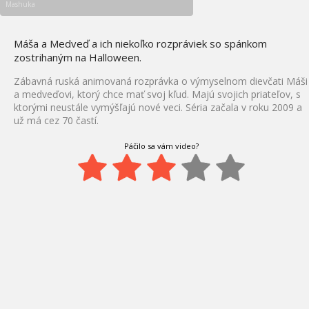
Mashuka
Máša a Medveď a ich niekoľko rozpráviek so spánkom
zostrihaným na Halloween.
Zábavná ruská animovaná rozprávka o výmyselnom dievčati Máši
a medveďovi, ktorý chce mať svoj kľud. Majú svojich priateľov, s
ktorými neustále vymýšľajú nové veci. Séria začala v roku 2009 a
už má cez 70 častí.
Páčilo sa vám video?