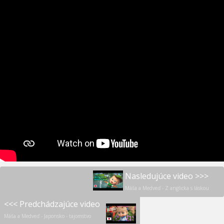
Nasledujúce video >>>
Máša a Medveď - Z anglicka s láskou
<<< Predchádzajúce video
Máša a Medveď - Japonsko - tajomstvo