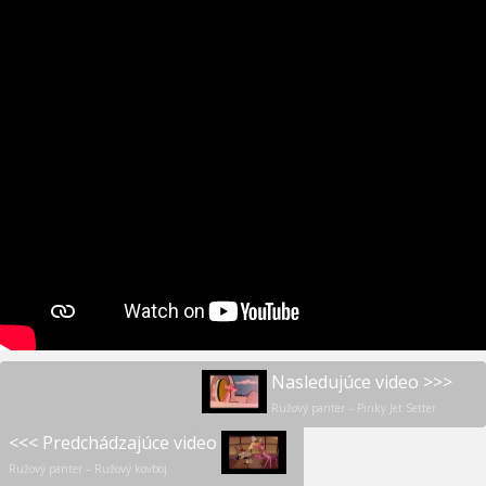
Nasledujúce video >>>
Ružový panter – Pinky Jet Setter
<<< Predchádzajúce video
Ružový panter – Ružový kovboj