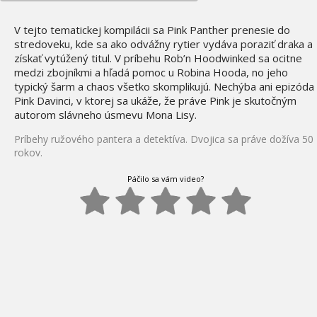
V tejto tematickej kompilácii sa Pink Panther prenesie do
stredoveku, kde sa ako odvážny rytier vydáva poraziť draka a
získať vytúžený titul. V príbehu Rob’n Hoodwinked sa ocitne
medzi zbojníkmi a hľadá pomoc u Robina Hooda, no jeho
typický šarm a chaos všetko skomplikujú. Nechýba ani epizóda
Pink Davinci, v ktorej sa ukáže, že práve Pink je skutočným
autorom slávneho úsmevu Mona Lisy.
Príbehy ružového pantera a detektíva. Dvojica sa práve dožíva 50
rokov.
Páčilo sa vám video?