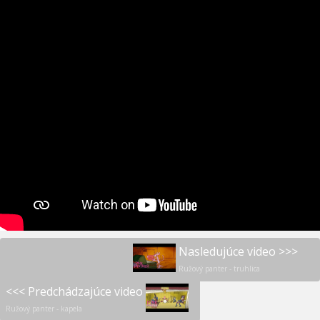
Nasledujúce video >>>
Ružový panter - truhlica
<<< Predchádzajúce video
Ružový panter - kapela