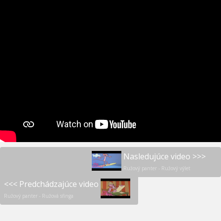
Nasledujúce video >>>
Ružový panter - Ružový výlet
<<< Predchádzajúce video
Ružový panter - Ružová sfinga