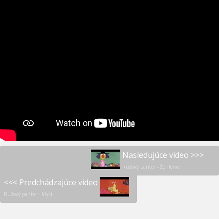
Nasledujúce video >>>
Ružový panter - Žehlenie
<<< Predchádzajúce video
Ružový panter - Myši