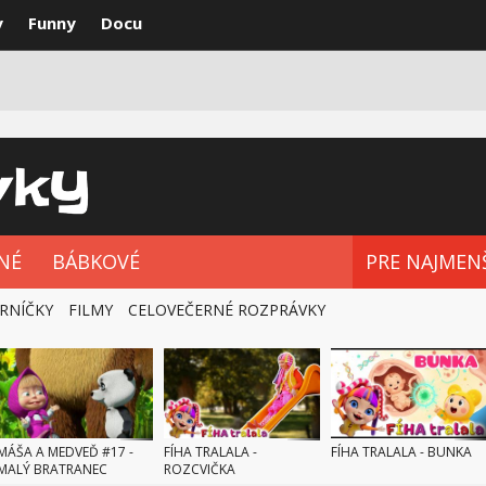
y
Funny
Docu
VKY
NAJLEPŠIE
ROZPRÁVKOVÉ SÉRIE
NÉ
BÁBKOVÉ
PRE NAJMEN
RNÍČKY
FILMY
CELOVEČERNÉ ROZPRÁVKY
MÁŠA A MEDVEĎ #17 -
FÍHA TRALALA -
FÍHA TRALALA - BUNKA
MALÝ BRATRANEC
ROZCVIČKA