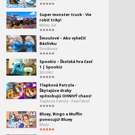
Ružový panter - Let
113.
6:18
Super monster truck - Vie
robiť triky!
Ružový panter - Lopata
114.
Mesto áut
6:51
Šmoulové – Ako vyliečiť
Bázlivku
Ružový panter - Vyhynutí
115.
Šmolkovia
6:22
Spookiz – Školská hra časť
Ružový panter - Put Pink
116.
1 | Spookiz
Put
Spookiz
6:11
Tlapková Patrola -
Ružový panter - Doktor
117.
Škytajúce draky
spôsobujú OHNIVÝ chaos!
6:51
Tlapkova Patrola - Paw Patrol
Ružový panter - Na love
118.
Bluey, Bingo a Muffin
6:24
ponocujú! Bluey
Bluey
Ružový panter - Miláčik
119.