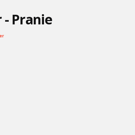
 - Pranie
er
PAT A MAT - FAX
TOM A JERRY #3 - NOC
DESPICABLE ME 2 - YMCA
PRED VIANOCAMI
POSKOKOVIA - BANÁN
ĽADOVÉ KRÁĽOVSTVO -
ANGRY BIRDS #7 -
FIRST TIME IN FOREVER
GORDON BLEUGH
BRAIN DIVIDED
FÍHA TRALALA -
MÁŠA A MEDVEĎ #31-
BUMBARASA
NOVÁ METLA