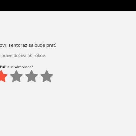
vi. Tentoraz sa bude prať.
 práve dožíva 50 rokov.
Páčilo sa vám video?