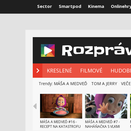
Sector
Smartpod
Kinema
Onlinehr
NOVÉ ROZPRÁ
KRESLENÉ
FILMOVÉ
HUDOB
Trendy:
MÁŠA A MEDVEĎ
TOM A JERRY
VEČE
MÁŠA A MEDVEĎ #16 -
MÁŠA A MEDVEĎ #7 -
RECEPT NA KATASTROFU
NAHÁŇAČKA S VLKMI