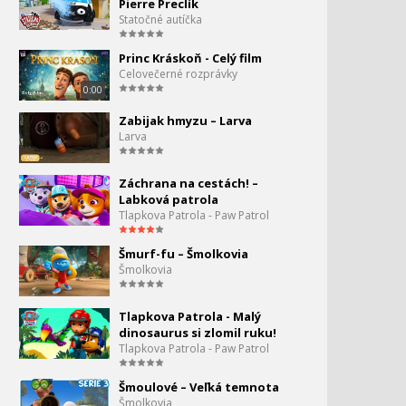
Pierre Preclík
6:21
Statočné autíčka
Ružový panter - Trubadúr
107.
Princ Kráskoň - Celý film
6:27
Celovečerné rozprávky
0:00
Ružový panter - Myš
108.
Zabijak hmyzu – Larva
6:21
Larva
Ružový panter - Zima
109.
Záchrana na cestách! –
6:26
Labková patrola
Tlapkova Patrola - Paw Patrol
Ružový panter - Salmon
110.
pink
Šmurf-fu – Šmolkovia
6:24
Šmolkovia
Ružový panter - The Cob
111.
Tlapkova Patrola - Malý
6:20
dinosaurus si zlomil ruku!
Tlapkova Patrola - Paw Patrol
Ružový panter - da Vinci
112.
6:24
Šmoulové – Veľká temnota
Šmolkovia