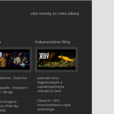
Ružový panter - 3 hodiny
126.
0:00
vaše novinky zo sveta zábavy
Ružový panter - 3 hodiny -
127.
3 séria
0:00
Ružový panter - 3 hodiny -
a
Dokumentárne filmy
4 séria
Ružový panter - 30 minút
129.
0:00
Ružový panter - 30 min
130.
Zimmer - Dune live
|
Jedovaté tvory -
0:00
Najjedovatejšie a
najnebezpečnejšie
public - Assassin's
Ružový panter - Inšpektor
zvieratá na Zemi
131.
 - Mirage
- 3 hodiny
0:00
|
Oblasť 51: UFO,
ne Dragons -
mimozemšťania a tajné
ren of the Sky
Ružový panter - 35 minút
technológie
ield)