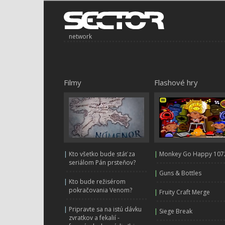
network
Filmy
Flashové hry
|
Kto všetko bude stáť za
|
Monkey Go Happy 107
seriálom Pán prsteňov?
|
Guns & Bottles
|
Kto bude režisérom
pokračovania Venom?
|
Fruity Craft Merge
|
Pripravte sa na istú dávku
|
Siege Break
zvratkov a fekalií -