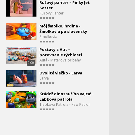
Ružový panter – Pinky Jet
6:50
Setter
Ružový panter - Ťažba
Ružový Panter
120.
6:25
Môj šmolko, hrdina -
Šmolkovia po slovensky
Ružový panter - V
121.
Šmolkovia
rozprávke
6:51
Postavy z Aut –
Ružový panter - Mágia
porovnanie rýchlosti
122.
Autá - Materove príbehy
0:00
6:28
Dvojité viečko - Larva
Ružový panter - Diéta
123.
Larva
6:51
Krádež dinosauřího vajca! -
Ružový panter - Sprcha
Labková patrola
Tlapkova Patrola - Paw Patrol
Ružový panter - 5 hodín