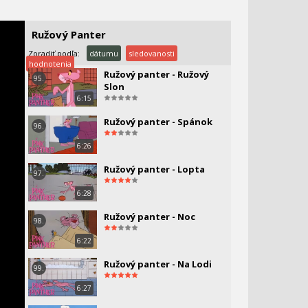
6:52
Ružový panter - SWAT
94.
Ružový Panter
6:51
Zoradiť podľa:
dátumu
sledovanosti
hodnotenia
Ružový panter - Ružový
95.
Slon
6:15
Ružový panter - Spánok
96.
6:26
Ružový panter - Lopta
97.
6:28
Ružový panter - Noc
98.
6:22
Ružový panter - Na Lodi
99.
6:27