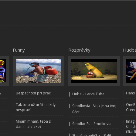
Funny
Rozprávky
Hudb
2
|
Bezpečnosť pri práci
|
|
Hans 
Huba – Larva Tuba
|
Tak toto už určite nikdy
|
OneRe
|
Šmolkovia - Vtip je na tvoj
nespraví
Creed
účet
|
Mňam mňam, teba si
|
Imagi
|
Šmolko-Fu - Šmolkovia
dám... ale ako?
Child
(Starf
|
Statečné autíčka – Balík