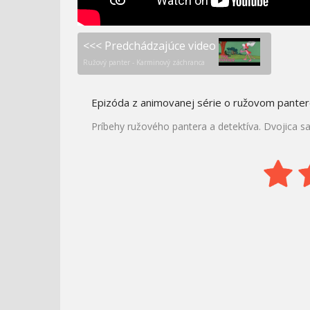
<<< Predchádzajúce video
Ružový panter - Karminový záchranca
Epizóda z animovanej série o ružovom pantero
Príbehy ružového pantera a detektíva. Dvojica sa