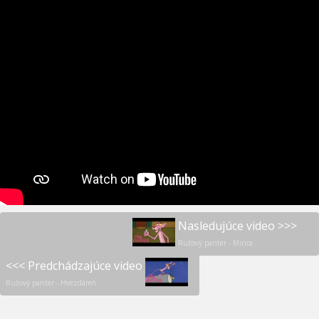
Nasledujúce video >>>
Ružový panter - Minca
<<< Predchádzajúce video
Ružový panter - Hvezdáreň