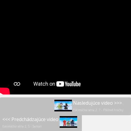
Nasledujúce video >>>
Eskimáčka séria 2. 7 - Plážové hračky
<<< Predchádzajúce video
Eskimáčka séria 2. 5 - Šarkan