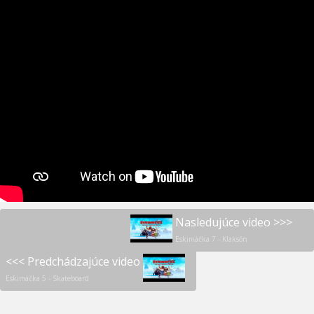
Nasledujúce video >>>
Eskimáčka 7 - Klaksón
<<< Predchádzajúce video
Eskimáčka 5 - Skateboard