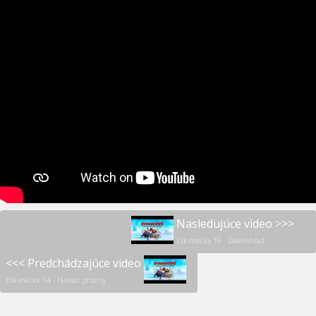
Nasledujúce video >>>
Eskimáčka 16 - Ďalekohľad
<<< Predchádzajúce video
Eskimáčka 14 - Hasiaci prístroj