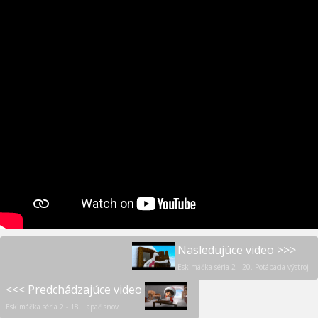
Nasledujúce video >>>
Eskimáčka séria 2 - 20. Potápacia výstroj
<<< Predchádzajúce video
Eskimáčka séria 2 - 18. Lapač snov