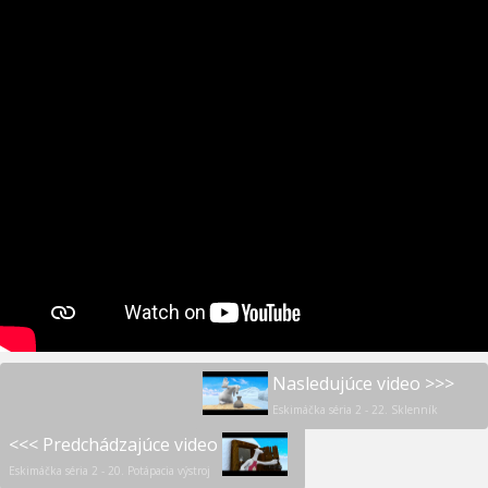
Nasledujúce video >>>
Eskimáčka séria 2 - 22. Sklenník
<<< Predchádzajúce video
Eskimáčka séria 2 - 20. Potápacia výstroj