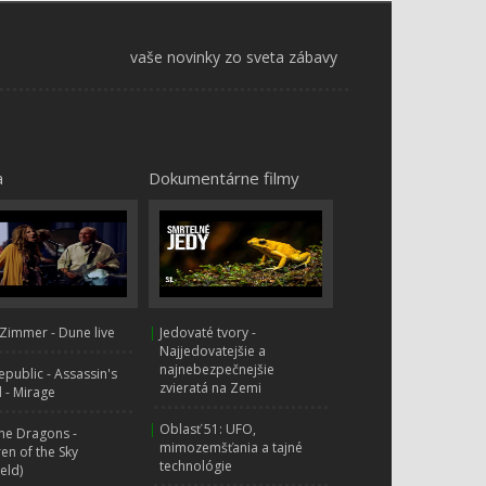
6:04
Eskimáčka séria 2 - 10.
35.
vaše novinky zo sveta zábavy
Matrioška
5:44
Eskimáčka séria 2 - 11.
36.
Umelci
6:13
a
Dokumentárne filmy
Eskimáčka séria 2 - 12.
37.
Vietor
6:07
Eskimáčka séria 2 - 13.
38.
Glóbus
6:06
Zimmer - Dune live
|
Jedovaté tvory -
Eskimáčka séria 2 - 14.
39.
Najjedovatejšie a
Svadba
najnebezpečnejšie
public - Assassin's
6:05
zvieratá na Zemi
 - Mirage
Eskimáčka séria 2 - 15.
40.
|
Oblasť 51: UFO,
ne Dragons -
Mláďa
mimozemšťania a tajné
ren of the Sky
6:17
technológie
ield)