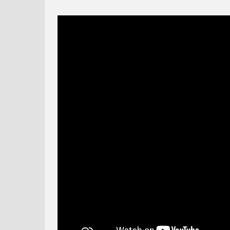
MAGICKÉ
MÁŠA A MEDVEĎ - 61 -
MÁŠA A MEDVEĎ #42 -
VIANOCE
FILMÁRSKY DEŇ