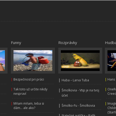
Funny
Rozprávky
Hudb
|
Bezpečnosť pri práci
|
|
Hans 
Huba – Larva Tuba
|
Tak toto už určite nikdy
|
OneRe
|
Šmolkovia - Vtip je na tvoj
nespraví
Creed
účet
|
Mňam mňam, teba si
|
Imagi
|
Šmolko-Fu - Šmolkovia
dám... ale ako?
Child
(Starf
|
Statečné autíčka – Balík