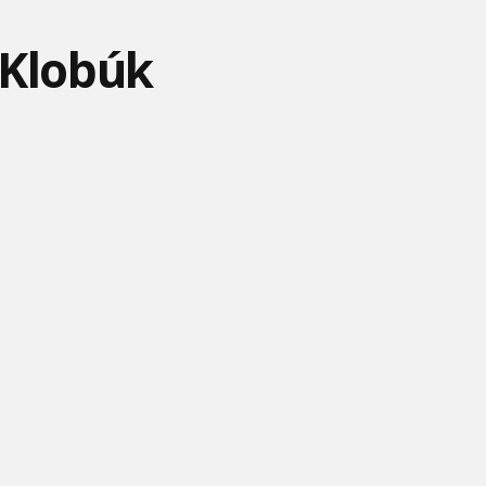
 Klobúk
MÁŠA A MEDVEĎ #19 -
NA VLÁSKU - ÚVODNÁ
MÁŠA A MEDVEĎ #20 -
HODINA KLAVÍRU
PESNIČKA SK
TIGER
ANGRY BIRDS #7 -
MÁŠA A MEDVEĎ 65 -
BARBIE - VYŠPERKOVANÁ
GORDON BLEUGH
PRVÝ KONTAKT
JAZDA
ANGRY BIRDS TOONS
MÁŠA A MEDVEĎ #37 -
KOUZELNÁ BERUŠKA A
#11 - LEKCIA PRAKU 101
VEĽKÉ DOBRODRUŽSTVO
ČERNÝ KOCOUR - 1