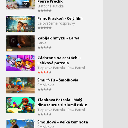
Eskimáčka 15 - Obruč
Pierre Preclík
15.
Statočné autíčka
5:07
Princ Kráskoň - Celý film
Eskimáčka 16 - Ďalekohľad
16.
Celovečerné rozprávky
0:00
5:07
Zabijak hmyzu – Larva
Eskimáčka 17 - Brnenie
17.
Larva
5:07
Záchrana na cestách! –
Eskimáčka 18 - Kolovrátok
18.
Labková patrola
Tlapkova Patrola - Paw Patrol
5:07
Eskimáčka 20 - Padla
Šmurf-fu – Šmolkovia
19.
hviezda
Šmolkovia
5:07
Eskimáčka 21 - Bublifuk
Tlapkova Patrola - Malý
20.
dinosaurus si zlomil ruku!
5:07
Tlapkova Patrola - Paw Patrol
Eskimáčka 22 - Figurína
21.
Šmoulové – Veľká temnota
Šmolkovia