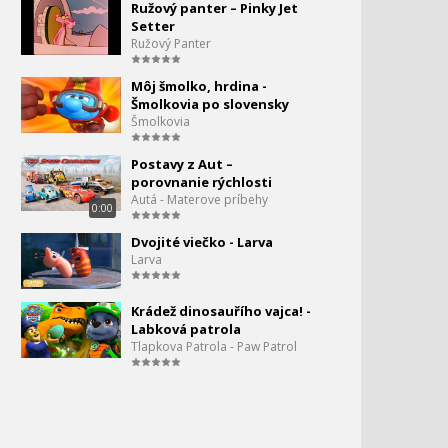
Eskimáčka séria 2. - 3 -
Ružový panter – Pinky Jet
28.
Koleso
Setter
5:08
Ružový Panter
Eskimáčka séria 2. 4 - Budík
29.
Môj šmolko, hrdina -
Šmolkovia po slovensky
6:02
Šmolkovia
Eskimáčka séria 2. 5 -
30.
Šarkan
Postavy z Aut –
6:05
porovnanie rýchlosti
Autá - Materove príbehy
Eskimáčka séria 2. 6 -
0:00
31.
Zrkadlo
Dvojité viečko - Larva
5:29
Larva
Eskimáčka séria 2. 7 -
32.
Plážové hračky
Krádež dinosauřího vajca! -
6:04
Labková patrola
Tlapkova Patrola - Paw Patrol
Eskimáčka séria 2. 8 - Mapa
33.
6:04
Eskimáčka séria 2. 9. - Yo
34.
Yo