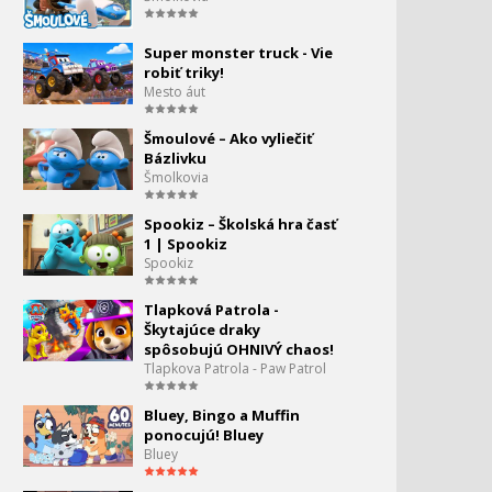
5:07
Eskimáčka 23 - Bowlingová
22.
Super monster truck - Vie
guľa
robiť triky!
5:07
Mesto áut
Eskimáčka 24 - Televízor
23.
Šmoulové – Ako vyliečiť
5:07
Bázlivku
Šmolkovia
Eskimáčka 25 - Gramofón
24.
Spookiz – Školská hra časť
5:07
1 | Spookiz
Spookiz
Eskimáčka 26 - Aladinova
25.
Lampa
5:07
Tlapková Patrola -
Škytajúce draky
Eskimáčka séria 2- 1. Stopy
spôsobujú OHNIVÝ chaos!
26.
Tlapkova Patrola - Paw Patrol
6:10
Bluey, Bingo a Muffin
Eskimáčka 2 - 2 - Okuliare
27.
ponocujú! Bluey
Bluey
6:06