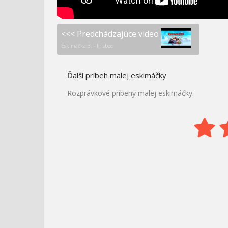
<<< Predchádzajúce video
Eskimáčka 3. - Frisbee
Ďalší príbeh malej eskimáčky
Rozprávkové príbehy malej eskimáčky.