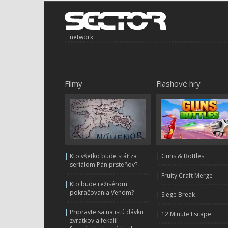
network
Filmy
Flashové hry
|
Kto všetko bude stáť za
|
Guns & Bottles
seriálom Pán prsteňov?
|
Fruity Craft Merge
|
Kto bude režisérom
pokračovania Venom?
|
Siege Break
|
Pripravte sa na istú dávku
|
12 Minute Escape
zvratkov a fekalií -