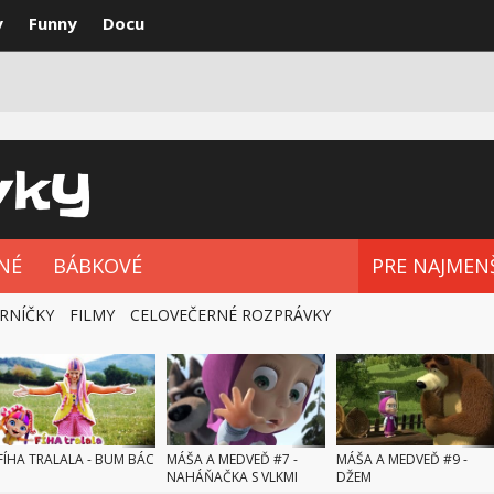
y
Funny
Docu
VKY
NAJLEPŠIE
ROZPRÁVKOVÉ SÉRIE
NÉ
BÁBKOVÉ
PRE NAJMEN
RNÍČKY
FILMY
CELOVEČERNÉ ROZPRÁVKY
FÍHA TRALALA - BUM BÁC
MÁŠA A MEDVEĎ #7 -
MÁŠA A MEDVEĎ #9 -
NAHÁŇAČKA S VLKMI
DŽEM