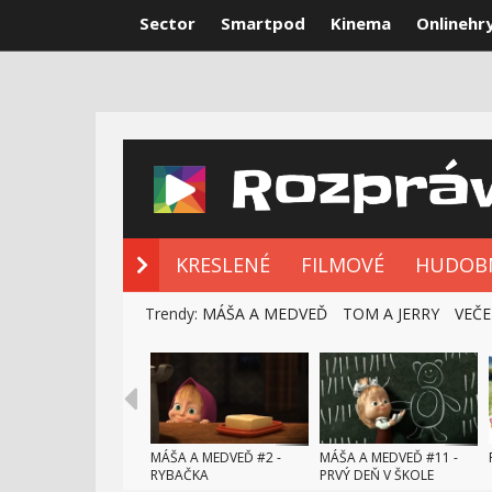
Sector
Smartpod
Kinema
Onlinehr
NOVÉ ROZPRÁ
KRESLENÉ
FILMOVÉ
HUDOB
Trendy:
MÁŠA A MEDVEĎ
TOM A JERRY
VEČE
MÁŠA A MEDVEĎ #2 -
MÁŠA A MEDVEĎ #11 -
RYBAČKA
PRVÝ DEŇ V ŠKOLE