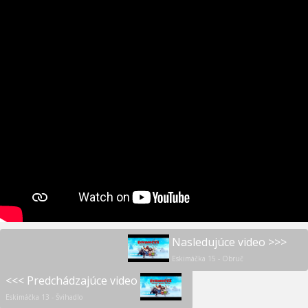
Nasledujúce video >>>
Eskimáčka 15 - Obruč
<<< Predchádzajúce video
Eskimáčka 13 - Švihadlo