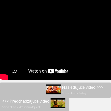
Nasledujúce video >>>
Spievankovo - Zúbky
<<< Predchádzajúce video
Spievankovo - Medveďku daj labku