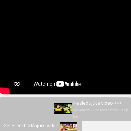
Nasledujúce video >>>
Spievankovo - One Two Three včelička je
bee
<<< Predchádzajúce video