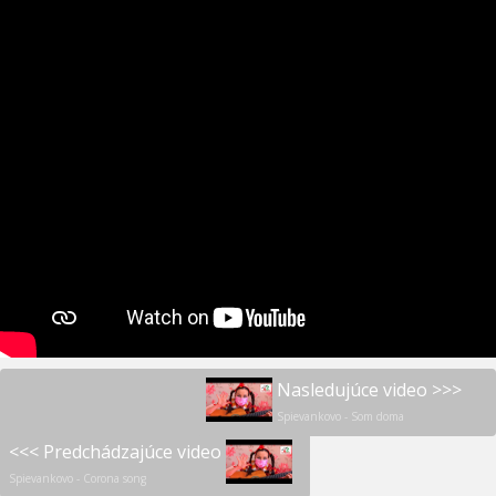
Nasledujúce video >>>
Spievankovo - Som doma
<<< Predchádzajúce video
Spievankovo - Corona song