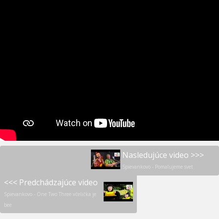
Nasledujúce video >>>
Spievankovo - Pomaľujeme svet
<<< Predchádzajúce video
Spievankovo - One Two Three včelička je
bee