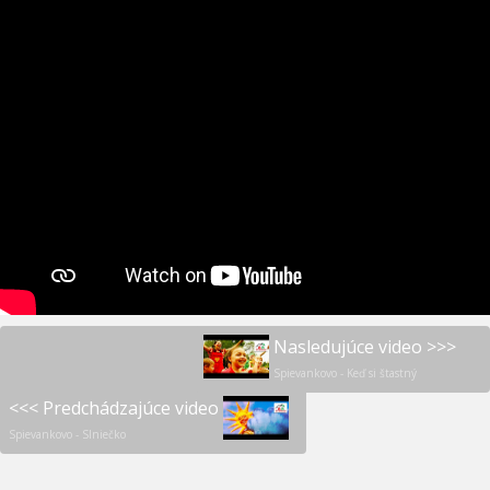
Nasledujúce video >>>
Spievankovo - Keď si štastný
<<< Predchádzajúce video
Spievankovo - Slniečko