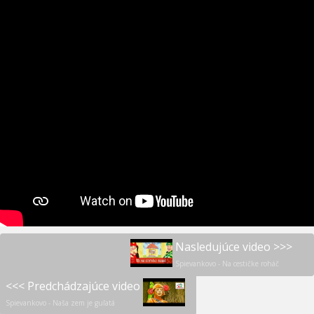
Nasledujúce video >>>
Spievankovo - Na cestičke roháč
<<< Predchádzajúce video
Spievankovo - Naša zem je guľatá