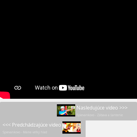
Nasledujúce video >>>
Spievankovo - Zábava a šantenie
<<< Predchádzajúce video
Spievankovo - Máme veľký hlad