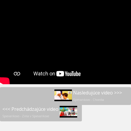
Nasledujúce video >>>
Spievankovo - Choroba
<<< Predchádzajúce video
Spievankovo - Zima v Spievankove