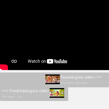
Nasledujúce video >>>
Fíha tralala - Kolovrátok
<<< Predchádzajúce video
Fíha tralala - Lúka