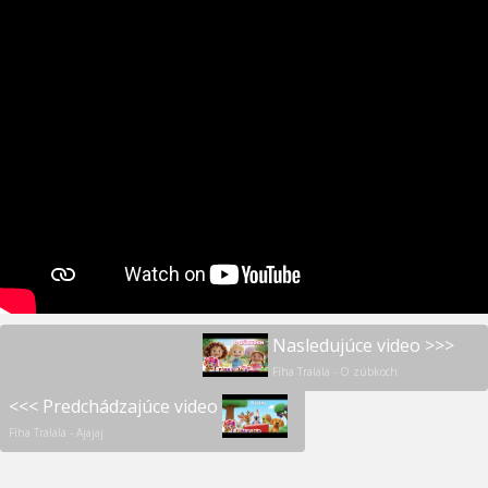
Nasledujúce video >>>
Fíha Tralala - O zúbkoch
<<< Predchádzajúce video
Fíha Tralala - Ajajaj