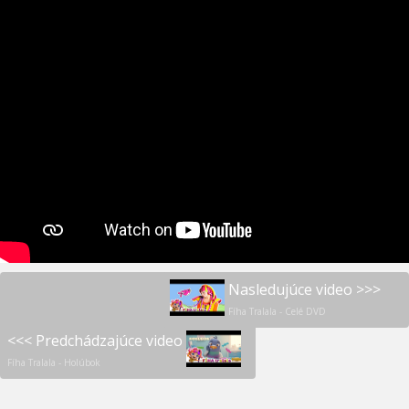
Nasledujúce video >>>
Fíha Tralala - Celé DVD
<<< Predchádzajúce video
Fíha Tralala - Holúbok