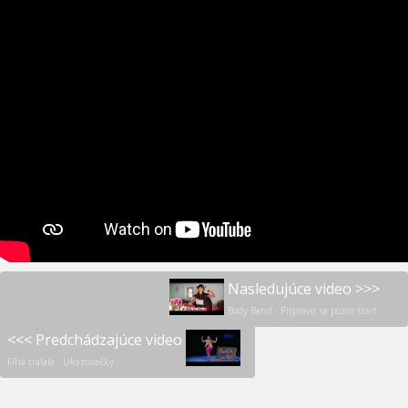
Nasledujúce video >>>
Body Band - Pripraviť sa pozor štart
<<< Predchádzajúce video
Fíha tralala - Ukazovačky