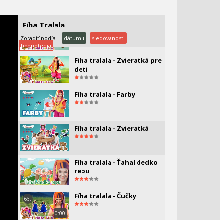
1:09:45
Fíha Tralala
FÍHA tralala - Ústučkové
rozcvičky
Zoradiť podľa:
dátumu
sledovanosti
hodnotenia
Fiha tralala - Zvieratká pre
deti
Fíha tralala - Farby
Fíha tralala - Zvieratká
Fíha tralala - Ťahal dedko
repu
Fíha tralala - Čučky
65.
0:00