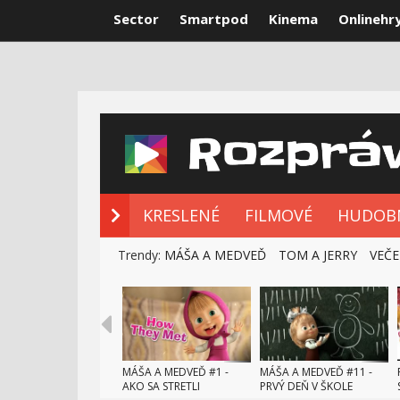
Sector
Smartpod
Kinema
Onlinehr
NOVÉ ROZPRÁ
KRESLENÉ
FILMOVÉ
HUDOB
Trendy:
MÁŠA A MEDVEĎ
TOM A JERRY
VEČE
MÁŠA A MEDVEĎ #1 -
MÁŠA A MEDVEĎ #11 -
AKO SA STRETLI
PRVÝ DEŇ V ŠKOLE