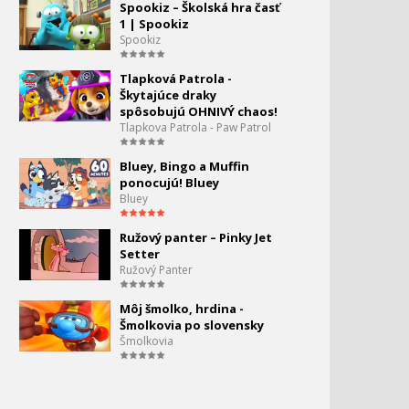
Spookiz – Školská hra časť
1 | Spookiz
Spookiz
Tlapková Patrola -
Škytajúce draky
spôsobujú OHNIVÝ chaos!
Tlapkova Patrola - Paw Patrol
Bluey, Bingo a Muffin
ponocujú! Bluey
Bluey
Ružový panter – Pinky Jet
Setter
Ružový Panter
Môj šmolko, hrdina -
Šmolkovia po slovensky
Šmolkovia