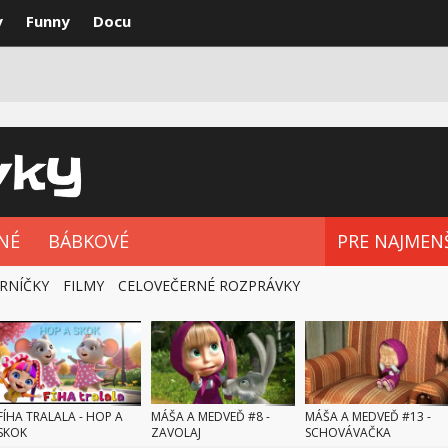
y
Funny
Docu
VKY
NAJLEPŠIE
ROZPRÁVKOVÉ SÉRIE
NÉ
BÁBKOVÉ
PRE NAJMEN
RNÍČKY
FILMY
CELOVEČERNÉ ROZPRÁVKY
FÍHA TRALALA - HOP A
MÁŠA A MEDVEĎ #8 -
MÁŠA A MEDVEĎ #13 -
SKOK
ZAVOLAJ
SCHOVÁVAČKA