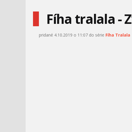
Fíha tralala - 
pridané 4.10.2019 o 11:07 do série
Fíha Tralala
ANGRY BIRDS TOONS #1
MÁŠA A MEDVEĎ #23 -
- CHUCKOV ČAS
VAJCE
FÍHA TRALALA - LÚKA
TOM A JERRY - DR. JEKYLL
A MR. MOUSE
BRAIN DIVIDED
MÁŠA A MEDVEĎ #31-
NOVÁ METLA