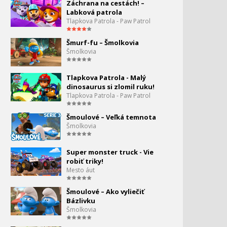
Záchrana na cestách! –
Labková patrola
Tlapkova Patrola - Paw Patrol
Šmurf-fu – Šmolkovia
Šmolkovia
Tlapkova Patrola - Malý
dinosaurus si zlomil ruku!
Tlapkova Patrola - Paw Patrol
Šmoulové – Veľká temnota
Šmolkovia
Super monster truck - Vie
robiť triky!
Mesto áut
Šmoulové – Ako vyliečiť
Bázlivku
Šmolkovia