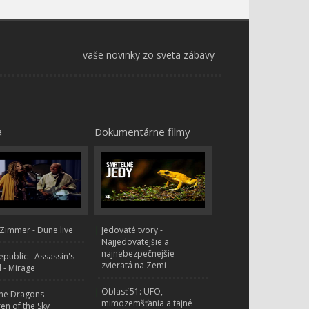
vaše novinky zo sveta zábavy
a
Dokumentárne filmy
Zimmer - Dune live
|
Jedovaté tvory -
Najjedovatejšie a
najnebezpečnejšie
public - Assassin's
zvieratá na Zemi
 - Mirage
|
Oblasť 51: UFO,
ne Dragons -
mimozemšťania a tajné
ren of the Sky