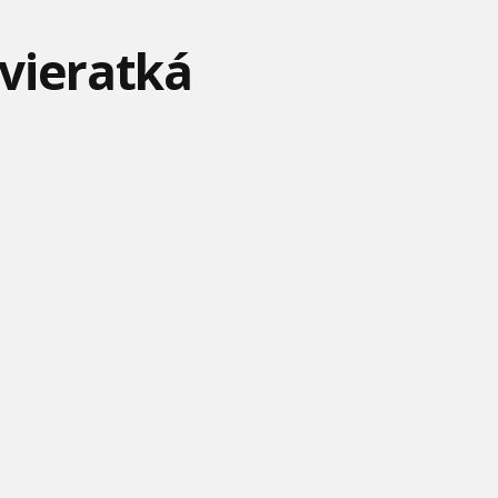
Zvieratká
NO POČKAJ ZAJAC #2 - V
FÍHA TRALALA - ŠKOLA
MÁŠA A MEDVEĎ 63 -
PARKU
PLÁVANIA
PREKVAPENIE
NO POČKAJ ZAJAC #20 -
BARBIE - SPOMIENKY
HOTEL TRANSYLVÁNIA -
NA ZÁHRADE
NESTARNÚ
ANGLICKÁ VERZIA
BARBIE - VŠETKO
ANGRY BIRDS TOONS
MONSTERS A.S. -
NAJLEPŠIE CHELSEA
#10 - MIMO SLUŽBY
POKAZENÉ SCÉNY