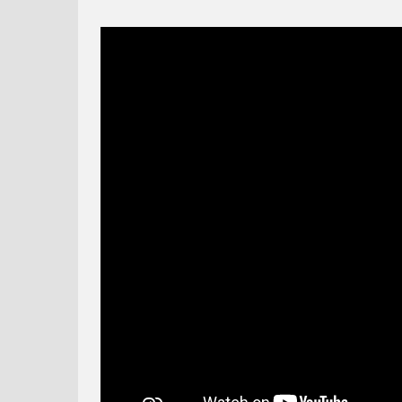
MÁŠA A MEDVEĎ 70 -
NO POČKAJ ZAJAC #7 -
HVIEZDA Z OBLOHY
PLAVBA NA MORI