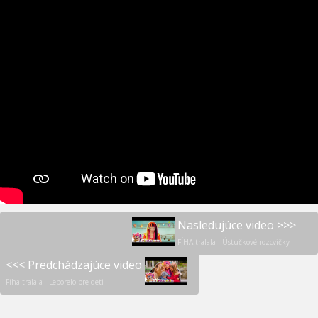
Nasledujúce video >>>
FÍHA tralala - Ústučkové rozcvičky
<<< Predchádzajúce video
Fíha tralala - Leporelo pre deti